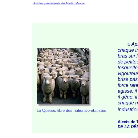
Articles précédents de Martin Masse
« Ap
chaque in
bras sur 
de petite
lesquelle
vigoureus
brise pas 
force rar
agisse; il
il gêne, i
chaque na
industrie
Le Québec libre des
nationalo-étatistes
Alexis de 
DE LA DÉ