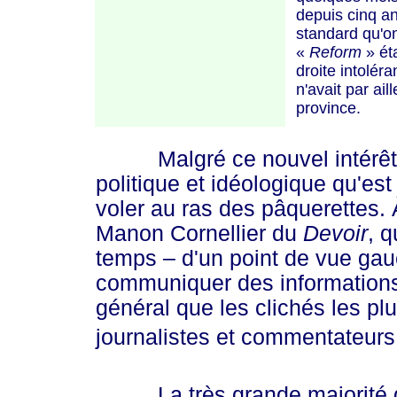
depuis cinq a
standard qu'on
«
Reform
»
éta
droite intoléra
n'avait par ai
province.
Malgré ce nouvel intérêt,
politique et idéologique qu'est
voler au ras des pâquerettes. 
Manon Cornellier du
Devoir
, q
temps – d'un point de vue gau
communiquer des informations
général que les clichés les pl
journalistes et commentateurs 
La très grande majorité d'e