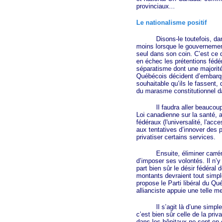
provinciaux...
Le nationalisme positif
Disons-le toutefois, dans ce
moins lorsque le gouvernement
seul dans son coin. C’est ce q
en échec les prétentions fédé
séparatisme dont une majorité
Québécois décident d’embarque
souhaitable qu’ils le fassent,
du marasme constitutionnel da
Il faudra aller beaucoup plus
Loi canadienne sur la santé, 
fédéraux (l'universalité, l'acce
aux tentatives d’innover des 
privatiser certains services.
Ensuite, éliminer carrément
d’imposer ses volontés. Il n’
part bien sûr le désir fédéra
montants devraient tout simpl
propose le Parti libéral du Q
allianciste appuie une telle m
Il s’agit là d’une simple pre
c’est bien sûr celle de la pr
dans les hôpitaux ne sont en 