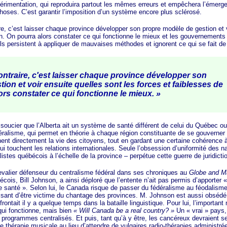
périmentation, qui reproduira partout les mêmes erreurs et empêchera l’émerg
choses. C’est garantir l’imposition d’un système encore plus sclérosé.
c’est laisser chaque province développer son propre modèle de gestion et vo
n. On pourra alors constater ce qui fonctionne le mieux et les gouvernements 
ils persistent à appliquer de mauvaises méthodes et ignorent ce qui se fait de
contraire, c'est laisser chaque province développer son
stion
et voir ensuit
e quelles sont les forces et faiblesses de
rs constater ce qui fonctionne le m
ieux. »
ier que l’Alberta ait un système de santé différent de celui du Québec ou
déralisme, qui permet en théorie à chaque région constituante de se gouverner
hent directement la vie des citoyens, tout en gardant une certaine cohérence 
i touchent les relations internationales. Seule l’obsession d’uniformité des n
istes québécois à l’échelle de la province – perpétue cette guerre de juridicti
r défenseur du centralisme fédéral dans ses chroniques au
Globe an
d M
ois, Bill Johnson, a ainsi déploré que l’entente n’ait pas permis d’apporter
«
e san
té »
. Selon lui, le Canada risque de passer du fédéralisme au féodalism
essant d’être victime du chantage des provinces. M. Johnson est aussi obsédé 
ffrontait il y a quelque temps dans la bataille linguistique. Pour lui, l’importan
ui fonctionne, mais bien
« Wi
ll Canada be a real count
ry? »
Un
« vrai »
pays, 
rogrammes centralisés. Et puis, tant qu’à y être, les cancéreux devraient se
thérapie musicale au lieu d’attendre de vulgaires radio-thérapies administré