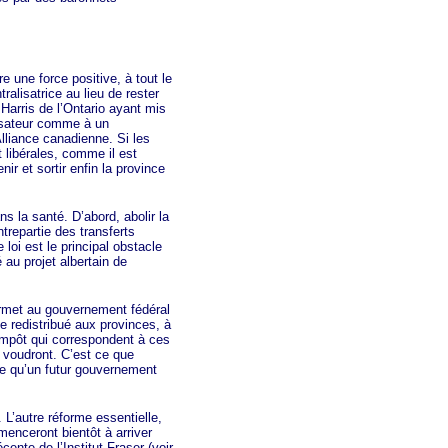
une force positive, à tout le
lisatrice au lieu de rester
 Harris de l’Ontario ayant mis
lisateur comme à un
lliance canadienne. Si les
 libérales, comme il est
ir et sortir enfin la province
 la santé. D’abord, abolir la
trepartie des transferts
e loi est le principal obstacle
au projet albertain de
rmet au gouvernement fédéral
e redistribué aux provinces, à
’impôt qui correspondent à ces
 voudront. C’est ce que
 ce qu’un futur gouvernement
L’autre réforme essentielle,
menceront bientôt à arriver
nte de l’Institut Fraser (voir