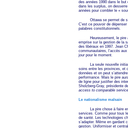
des années 1990 dans le but d
dans les surplus, on desserre
années pour combler le
« sou
Ottawa se permet de s’ingér
C’est ce pouvoir de dépenser 
palabres constitutionnels.
Heureusement, le pire a été 
emprise sur la gestion de la 
des libéraux en 1997. Jean Ch
communautaires, l’accès aux m
jour pour le moment.
La seule nouvelle initiative
soins entre les provinces, et 
données et on peut s’attendre
performance. Mais le pire aura
de ligne pour justifier des in
Sholzberg-Gray, présidente d
access to comparable service
Le nationalisme malsain
La pire chose à faire en effe
services. Comme pour tous les
de santé. Les technologies ch
s’adapter. Même en gardant ce
gestion. Uniformiser et centra