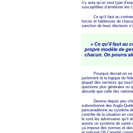
n’y aura qu’un seul type d’ex
susceptibles d’améliorer les 
Ce qu’il faut au contraire, 
forces et faiblesses de chacu
sanction de leurs électeurs s’
« Ce qu'il faut au 
propre modèle de ge
chacun. On pourra alo
Pourquoi devrait-on se souc
justement là la logique du fé
plupart des secteurs qui touc
questions plus générales ou qu
absurde que celle des national
Devenu depuis peu chevalie
subventionné des Anglo-Québéc
pancanadienne au système d
contrôle de la situation en c
le sont les adversaires qu’il a
aurons un système de santé q
ça impose des normes et des p
et national
Oh Canada!
comme 