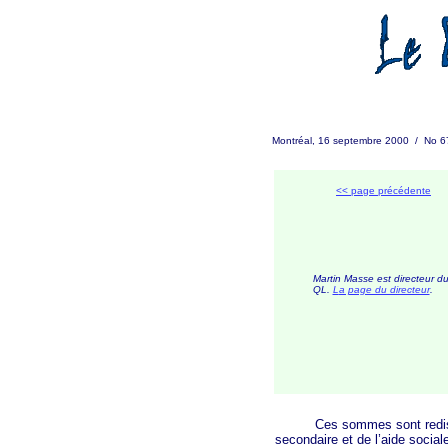
Montréal, 16 septembre 2000 / No 6
<< page précédente
Martin Masse est directeur d
QL.
L
a page du directeur
.
Ces sommes sont redistribué
secondaire et de l’aide social