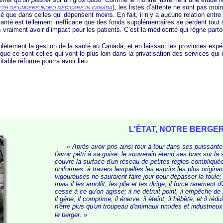
), les listes d’attente ne sont pas mo
YTH OF UNDERFUNDED MEDICARE IN CANADA
é que dans celles qui dépensent moins. En fait, il n’y a aucune relation entre
anté est tellement inefficace que des fonds supplémentaires se perdent tout
vraiment avoir d’impact pour les patients. C’est la médiocrité qui règne parto
ent la gestion de la santé au Canada, et en laissant les provinces expér
que ce sont celles qui vont le plus loin dans la privatisation des services qui o
table réforme pourra avoir lieu.
L'ÉTAT, NOTRE BERGE
« Après
avoir pris ainsi tour à tour dans ses puissant
l'avoir pétri à sa guise, le souverain étend ses bras sur la s
couvre la surface d'un réseau de petites règles compliqué
uniformes, à travers lesquelles les esprits les plus origin
vigoureuses ne sauraient faire jour pour dépasser la foule; 
mais il les amollit, les plie et les dirige; il force rarement 
cesse à ce qu'on agisse; il ne détruit point, il empêche de n
il gêne, il comprime, il énerve, il éteint, il hébète, et il réd
n'être plus qu'un troupeau d'animaux timides et industrieu
le b
erger. »