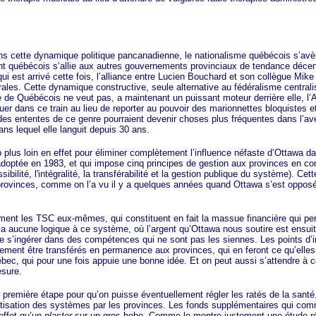
tte dynamique politique pancanadienne, le nationalisme québécois s’avère 
 québécois s’allie aux autres gouvernements provinciaux de tendance décentra
ui est arrivé cette fois, l’alliance entre Lucien Bouchard et son collègue Mike
rales. Cette dynamique constructive, seule alternative au fédéralisme centra
 de Québécois ne veut pas, a maintenant un puissant moteur derrière elle, l’A
r dans ce train au lieu de reporter au pouvoir des marionnettes bloquistes et
 des ententes de ce genre pourraient devenir choses plus fréquentes dans l’aven
ns lequel elle languit depuis 30 ans.
 loin en effet pour éliminer complètement l’influence néfaste d’Ottawa dans
adoptée en 1983, et qui impose cinq principes de gestion aux provinces en con
ssibilité, l'intégralité, la transférabilité et la gestion publique du système). Cett
provinces, comme on l’a vu il y a quelques années quand Ottawa s’est opposé 
 les TSC eux-mêmes, qui constituent en fait la massue financière qui pe
y a aucune logique à ce système, où l’argent qu’Ottawa nous soutire est ensuit
l de s’ingérer dans des compétences qui ne sont pas les siennes. Les points d
ement être transférés en permanence aux provinces, qui en feront ce qu’elles
uébec, qui pour une fois appuie une bonne idée. Et on peut aussi s’attendre à
esure.
mière étape pour qu’on puisse éventuellement régler les ratés de la santé. 
ivatisation des systèmes par les provinces. Les fonds supplémentaires qui com
effet qu’un
plaster
sur un gros bobo. Comme le montre justement une étude réce