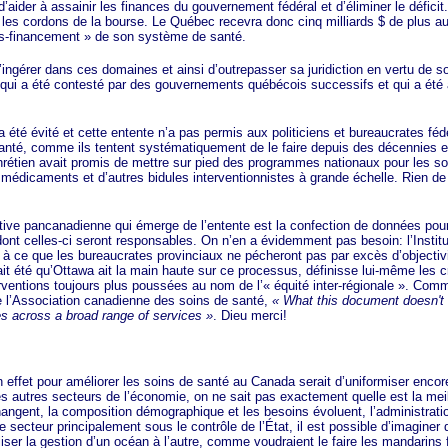
’aider à assainir les finances du gouvernement fédéral et d’éliminer le défici
 les cordons de la bourse. Le Québec recevra donc cinq mill
iards $
de plus au
s-financement »
de son système de santé.
er dans ces domaines et ainsi d’outrepasser sa juridiction en vertu de 
qui a été contesté par des gouvernements québécois successifs et qui a été 
évité et cette entente n’a pas permis aux politiciens et bureaucrates féd
santé, comme ils tentent systématiquement de le faire depuis des décennies et
rétien avait promis de mettre sur pied des programmes nationaux pour les soi
édicaments et d’autres bidules interventionnistes à grande échelle. Rien de t
 pancanadienne qui émerge de l’entente est la confection de données pour 
dont celles-ci seront responsables. On n’en a évidemment pas besoin: l’Institut
 à ce que les bureaucrates provinciaux ne pécheront pas par excès d’objectivi
it été qu’Ottawa ait la main haute sur ce processus, définisse lui-même les cr
terventions toujours plus poussées au nom de l’
« équ
ité inter-région
ale »
. Comm
e l’Association canadienne des soins de santé,
« Wh
at this document doesn't 
s across a broad range of servi
ces »
. Dieu merci!
t pour améliorer les soins de santé au Canada serait d’uniformiser encore p
 autres secteurs de l’économie, on ne sait pas exactement quelle est la meil
angent, la composition démographique et les besoins évoluent, l’administrati
 secteur principalement sous le contrôle de l’État, il est possible d’imagin
liser la gestion d’un océan à l’autre, comme voudraient le faire les mandarins f