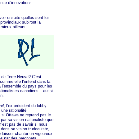
ence d’innovations
ir ensuite quelles sont les
provinciaux subiront la
 mieux ailleurs.
 de Terre-Neuve? C’est
 comme elle l’entend dans la
à l’ensemble du pays pour les
ationalistes canadiens – aussi
on.
a
il
, l’ex-président du lobby
 un
e rationalité
e si Ottawa ne reprend pas le
par sa vision nationaliste que
t n’est pas de savoir si nous
dans sa vision trudeauiste,
 laisser chanter un vigoureux
es par des baronnets