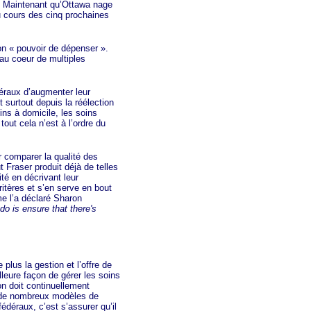
t. Maintenant qu’Ottawa nage
 cours des cinq prochaines
son
« pou
voir de dépen
ser »
.
au coeur de multiples
éraux d’augmenter leur
 surtout depuis la réélection
ns à domicile, les soins
out cela n’est à l’ordre du
comparer la qualité des
 Fraser produit déjà de telles
té en décrivant leur
itères et s’en serve en bout
e l’a déclaré Sharon
do is ensure that there's
lus la gestion et l’offre de
leure façon de gérer les soins
on doit continuellement
er de nombreux modèles de
édéraux, c’est s’assurer qu’il