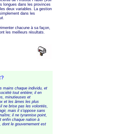
ins longues dans les provinces
 les deux variables. La gestion
 simplement dans les
ut.
imenter chacune à sa façon,
nt les meilleurs résultats.
R?
es mains chaque individu, et
ociété tout entière; il en
es, minutieuses et
aux et les âmes les plus
il ne brise pas les volontés,
d'agir, mais il s'oppose sans
aître; il ne tyrannise point,
uit enfin chaque nation à
x, dont le gouvernement est