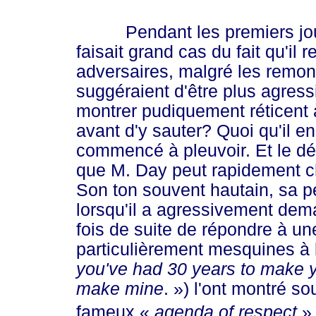
Pendant les premiers jours
faisait grand cas du fait qu'il 
adversaires, malgré les remont
suggéraient d'être plus agress
montrer pudiquement réticent 
avant d'y sauter? Quoi qu'il en
commencé à pleuvoir. Et le dé
que M. Day peut rapidement cha
Son ton souvent hautain, sa pe
lorsqu'il a agressivement dem
fois de suite de répondre à un
particulièrement mesquines à l
you've had 30 years to make yo
make m
ine
. »
) l'ont montré so
fameux
«
age
nda of resp
ect
»