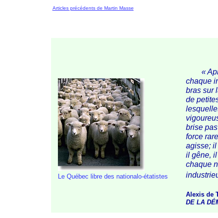
Articles précédents de Martin Masse
« Ap
chaque in
bras sur 
de petite
lesquelle
vigoureus
brise pas 
force rar
agisse; il
il gêne, i
chaque na
industrie
Le Québec libre des
nationalo-étatistes
Alexis de 
DE LA DÉ