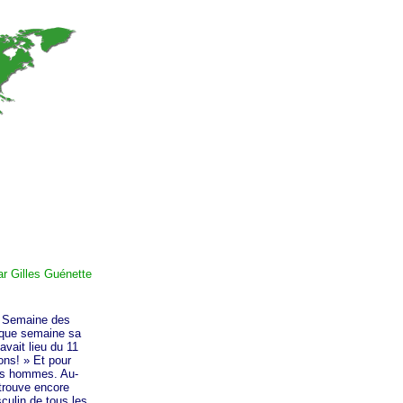
ar Gilles Guénette
. Semaine des
haque semaine sa
avait lieu du 11
ons! »
Et pour
nes hommes. Au-
etrouve encore
culin de tous les