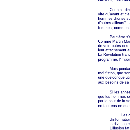
Certains diro
vite qu'avant et c'
hommes d'ici se su
d'autres ailleurs? 
femmes, comment ex
Peut-être s'accom
Comme Martin Masse
de voir toutes ces
leur attachement a
La Révolution tran
programme, l'impor
Mais pendant que
moi fiston, que so
une quelconque
uti
aux besoins de sa f
Si les années po
que les hommes se
par le haut de la s
en tout cas ce que 
Les décideu
d'informatio
la division 
L'illusion f