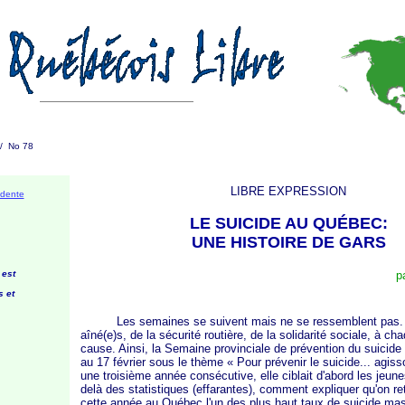
 / No 78
LIBRE EXPRESSION
édente
LE SUICIDE AU QUÉBEC:
UNE HISTOIRE DE GARS
 est
p
 et
Les semaines se suivent mais ne se ressemblent pas
aîné(e)s, de la sécurité routière, de la solidarité sociale, à c
cause. Ainsi, la Semaine provinciale de prévention du suicide 
au 17 février sous le thème
« Pour
prévenir le suicide...
agiss
une troisième année consécutive, elle ciblait d'abord les jeu
delà des statistiques (effarantes), comment expliquer qu'on r
cette année au Québec l'un des plus haut taux de suicide mas