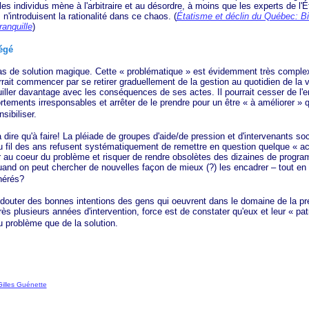
 les individus mène à l'arbitraire et au désordre, à moins que les experts de l'É
, n'introduisent la rationalité dans ce chaos. (
Étatisme et déclin du Québec: Bi
ranquille
)
égé
de solution magique. Cette
« problématique »
est évidemment très complex
urrait commencer par se retirer graduellement de la gestion au quotidien de la 
uiller davantage avec les conséquences de ses actes. Il pourrait cesser de l'
tements irresponsables et arrêter de le prendre pour un être
« à
améliorer »
qu
sibiliser.
 qu'à faire! La pléiade de groupes d'aide/de pression et d'intervenants soci
au fil des ans refusent systématiquement de remettre en question quelque
« ac
r au coeur du problème et risquer de rendre obsolètes des dizaines de progr
and on peut chercher de nouvelles façon de mieux (?) les encadrer – tout en
nérés?
r des bonnes intentions des gens qui oeuvrent dans le domaine de la pr
rès plusieurs années d'intervention, force est de constater qu'eux et leur
« pat
u problème que de la solution.
Gilles Guénette