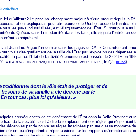
evolution
qu'ailleurs? Le principal changement majeur à s'être produit depuis la Révo
ébécois, et qui expliquerait peut-être pourquoi le Québec possède l'un des pl
 tous les pays industrialisés, est l'élargissement de l'État. Si pour plusieurs 
'entrée du Québec dans la modernité, dans les faits, elle signale l'entrée en scè
jourd'hui: omniprésent.
 Jean-Luc Migué l'an dernier dans les pages du
QL
:
« Concrètement
, mo
le ont voulu dire gonflement de la taille de l'État par l'explosion des dépenses 
scalité: la part de l'État de l'activité économique est passée de 27-28% en 1
90. »
(
, le
QL
,
no 56
)
LA RÉVOLUTION TRANQUILLE, UN TOURNANT POUR LE PIRE
raditionnel dont le rôle était de protéger et de
besoins de sa famille a été détrôné par le
En tout cas, plus ici
qu'ailleurs. »
es conséquences de ce gonflement de l'État dans la Belle Province aura 
le haut de la société, c'est-à-dire le remplacement des règles qui régissaient l
es décennies par de nouvelles règles imaginées par une classe montante de
en sûr ont eu d'importantes répercussions sur les rapports qu'entretenaient e
i sur tout ce qui touchait le domaine du privé.