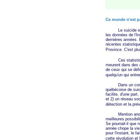
Ce monde n'est p
Le suicide est la
les données de l'In
dernières années. 
récentes statistiq
Province. C'est plu
Ces statistiques 
meurent dans des c
de ceux qui se défo
quelqu'un qui entre
Dans un commun
québécoise de suici
facilite, d'une part
et 2) un réseau so
détection et la pré
Mention anodine
meilleures possibil
Se pourrait-il que 
année chope la vie
pour l'instant, le 
cette révolution et