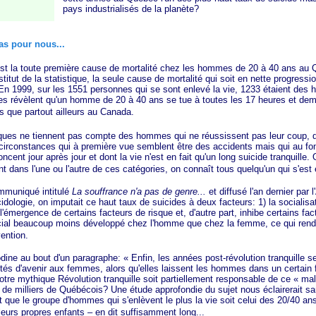
pays industrialisés de la planète?
as pour nous...
 toute première cause de mortalité chez les hommes de 20 à 40 ans au Q
stitut de la statistique, la seule cause de mortalité qui soit en nette progressi
En 1999, sur les 1551 personnes qui se sont enlevé la vie, 1233 étaient des
ues révèlent qu'un homme de 20 à 40 ans se tue à toutes les 17 heures et dem
s que partout ailleurs au Canada.
ne tiennent pas compte des hommes qui ne réussissent pas leur coup, d
irconstances qui à première vue semblent être des accidents mais qui au fon
ncent jour après jour et dont la vie n'est en fait qu'un long suicide tranquille.
nt dans l'une ou l'autre de ces catégories, on connaît tous quelqu'un qui s'est e
iqué intitulé
La souffrance n'a pas de genre...
et diffusé l'an dernier par 
dologie, on imputait ce haut taux de suicides à deux facteurs: 1) la socialisa
, l'émergence de certains facteurs de risque et, d'autre part, inhibe certains fa
cial beaucoup moins développé chez l'homme que chez la femme, ce qui rend pl
vention.
 au bout d'un paragraphe:
« Enfin
, les années post-révolution tranquille se
ités d'avenir aux femmes, alors qu'elles laissent les hommes dans un certain 
notre mythique Révolution tranquille soit partiellement responsable de ce
« mal
 de milliers de Québécois? Une étude approfondie du sujet nous éclairerait s
fait que le groupe d'hommes qui s'enlèvent le plus la vie soit celui des 20/40 an
 leurs propres enfants – en dit suffisamment long...