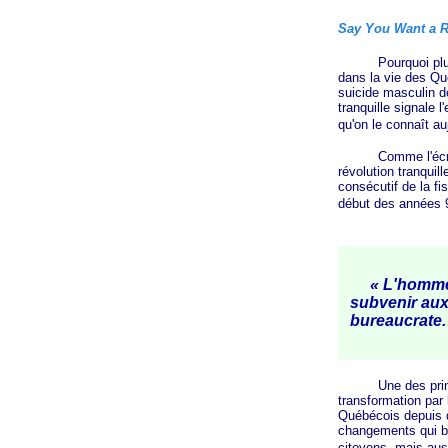
Say You Want a R
Pourquoi plus ici 
dans la vie des Qu
suicide masculin de
tranquille signale l
qu'on le connaît au
Comme l'écrivait
révolution tranquil
consécutif de la fi
début des années
« L'homme t
subvenir aux 
bureaucrate. 
Une des principal
transformation par 
Québécois depuis d
changements qui bi
citoyens, mais auss