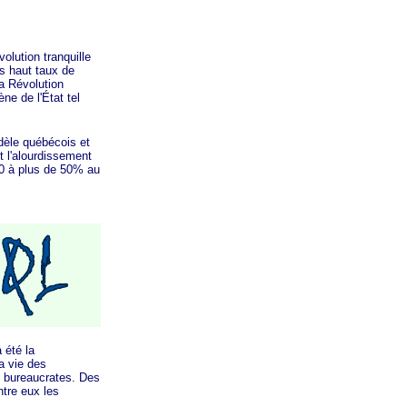
lution tranquille
us haut taux de
la Révolution
ne de l'État tel
dèle québécois et
et l'alourdissement
960 à plus de 50% au
été la
a vie des
 bureaucrates. Des
ntre eux les