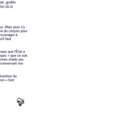
tat, guidés
lan de la
e. Mais pour s'y
vie du citoyen pour
encourager à
'il faut
aux que l'État a
quis »
que ce soit.
ammes d'aide aux
 conservant nos
évention du
ron »
font