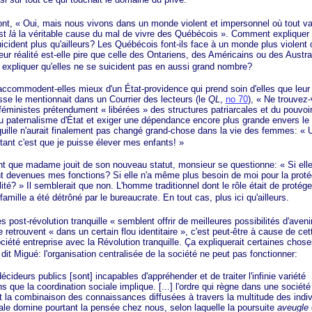
nt,
« Oui
, mais nous vivons dans un monde violent et impersonnel où tout v
est
là
la véritable cause du mal de vivre des
Québécois »
. Comment expliquer 
icident plus qu'ailleurs? Les Québécois font-ils face à un monde plus violent
Leur réalité est-elle pire que celle des Ontariens, des Américains ou des Austra
pliquer qu'elles ne se suicident pas en aussi grand nombre?
modent-elles mieux d'un État-providence qui prend soin d'elles que leur t
 le mentionnait dans un Courrier des lecteurs (le
QL
,
no 70
),
« Ne
trouvez-
 féministes prétendument
« libérées »
des structures patriarcales et du pouvoi
u paternalisme d'État et exiger une dépendance encore plus grande envers le
quille n'aurait finalement pas changé grand-chose dans la vie des femmes:
« 
tant c'est que je puisse élever mes
enfants! »
 madame jouit de son nouveau statut, monsieur se questionne:
« Si
ell
nt devenues mes fonctions? Si elle n'a même plus besoin de moi pour la protég
lité? »
Il semblerait que non. L'homme traditionnel dont le rôle était de protége
amille a été détrôné par le bureaucrate. En tout cas, plus ici qu'ailleurs.
st-révolution tranquille
« semblent
offrir de meilleures possibilités d'aven
 retrouvent
« dans
un certain flou
identitaire »
, c'est peut-être à cause de cet
ociété entreprise avec la Révolution tranquille. Ça expliquerait certaines chose
dit Migué: l'organisation centralisée de la société ne peut pas fonctionner:
rs publics [sont] incapables d'appréhender et de traiter l'infinie variété
ns que la coordination sociale implique. [...] l'ordre qui règne dans une sociét
et la combinaison des connaissances diffusées à travers la multitude des indivi
atale domine pourtant la pensée chez nous, selon laquelle la poursuite
aveugle