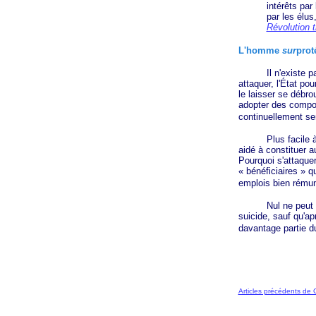
intérêts par
par les élus
Révolution t
L'homme
sur
prot
Il n'existe pas 
attaquer, l'État po
le laisser se débro
adopter des compor
continuellement sen
Plus facile à dire
aidé à constituer 
Pourquoi s'attaque
« bénéficiaires »
qu
emplois bien rému
Nul ne peut doute
suicide, sauf qu'ap
davantage partie d
Articles précédents de 