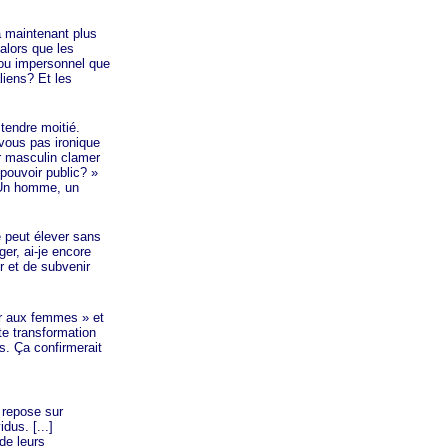
a maintenant plus
alors que les
 ou impersonnel que
liens? Et les
endre moitié.
vous pas ironique
r masculin clamer
 pouvoir
public? »
Un
homme, un
e peut élever sans
er, ai-je encore
r et de subvenir
ir aux
femmes »
et
te transformation
s. Ça confirmerait
é repose sur
dus. [...]
de leurs