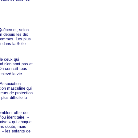
uébec et, selon
on depuis les dix
 hommes. Les plus
i dans la Belle
e ceux qui
d n'en sont pas et
 On connaît tous
nlevé la vie...
l'Association
tion masculine qui
cteurs de protection
us difficile la
mblent offrir de
flou
identitaire. »
aise »
qui chaque
ans doute, mais
s – les enfants de