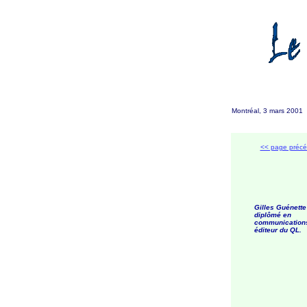
Montréal, 3 mars 2001
<< page préc
Gilles Guénette
diplômé en
communications
éditeur du QL.