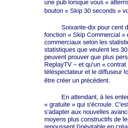
une pub lorsque vous
« atterr
bouton
« Skip
30
seconds »
vo
Soixante-dix pour cent des ut
fonction
« Skip
Commercial »
e
commerciaux selon les statisti
statistiques que veulent les 30
peuvent prouver que plus pers
ReplayTV – et qu'un
« contrat
téléspectateur et le diffuseur l
être créer un précédent.
En attendant, à les entendre,
« gratuite »
qui s'écroule. C'es
s'adapter aux nouvelles avanc
moyens plus constructifs de l
repoussent l'inévitable en cr