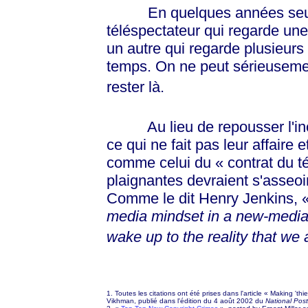
En quelques années seule
téléspectateur qui regarde une 
un autre qui regarde plusieurs 
temps. On ne peut sérieuseme
rester là.
Au lieu de repousser l'inévit
ce qui ne fait pas leur affaire 
comme celui du
« contrat
du
t
plaignantes devraient s'asseoir 
Comme le dit Henry Jenkins,
media mindset in a new-media w
wake up to the reality that we 
1. Toutes les citations ont été prises dans l'article
« Making
'thi
Vikhman, publié dans l'édition du 4 août 2002 du
National Post