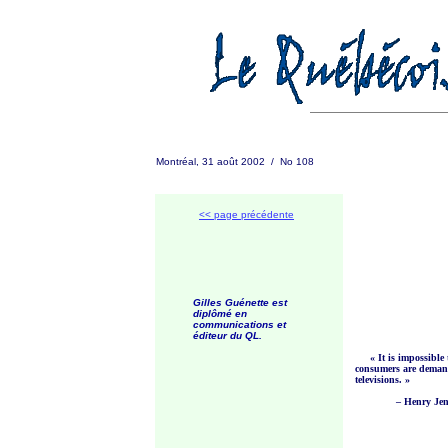
Montréal, 31 août 2002 / No 108
<< page précédente
Gilles Guénette est
diplômé en
communications et
éditeur du QL.
« It is impossible
consumers are demandi
televisions. »
– Henry Je