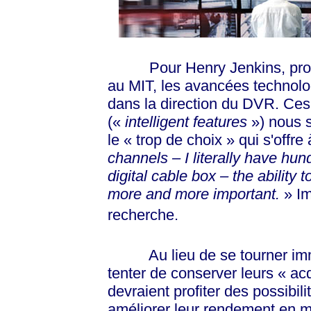
Pour Henry Jenkins, profe
au MIT, les avancées technol
dans la direction du DVR. Ces 
(
«
intelligent
features
»)
nous se
le
« trop
de
choix »
qui s'offre
channels – I literally have hu
digital cable box – the ability
more and more
important.
»
Im
recherche.
Au lieu de se tourner imma
tenter de conserver leurs
« ac
devraient profiter des possibi
améliorer leur rendement en 