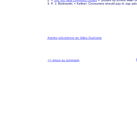
2. «
Top Ten New Copyright Crimes
», posted by Ernest Miller
3. P. J. Bednarski,
« Kellner:
Consumers should pay to zap
ads
Articles précédents de Gilles Guénette
<< retour au sommaire