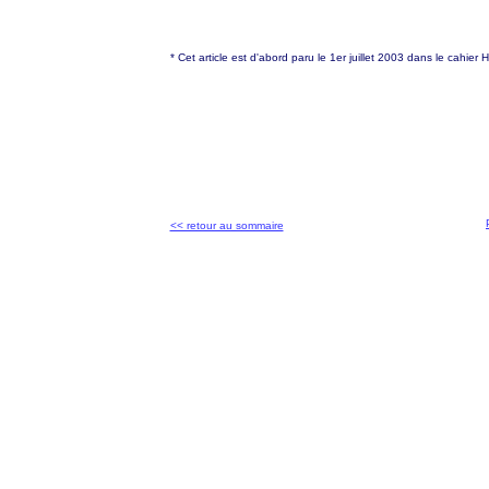
* Cet article est d'abord paru le 1er juillet 2003 dans le cahier
<< retour au sommaire