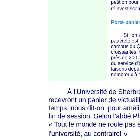
pétition pour
réinvestisse
Porte-panie
Si l'on se fi
pauvreté est 
campus du Qu
croissantes. 
près de 200 l
du service d'
faisons depui
nombreux à 
À l'Université de Sherbrook
recevront un panier de victuai
temps, nous dit-on, pour amél
fin de session. Selon l'abbé Phi
« Tout
le monde ne roule pas su
l'université, au
contraire! »