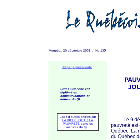
Montréal, 20 décembre 2003 / No 135
<< page précédente
PAUV
JOU
Gilles Guénette est
diplômé en
communications et
éditeur du QL.
Lisez d'autres articles sur
Le 9 déce
LA RICHESSE ET LA
PAUVRETÉ
dans les
pauvreté est 
archives du
QL.
Québec. La m
du Québec dé