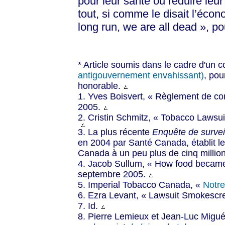
pour leur santé ou réduire leur
tout, si comme le disait l’éco
long run, we are all dead », po
* Article soumis dans le cadre d'un 
antigouvernement envahissant)
, pou
honorable.
1. Yves Boisvert, « Règlement de co
2005.
2. Cristin Schmitz, « Tobacco Lawsu
3. La plus récente
Enquête de survei
en 2004 par Santé Canada, établit 
Canada à un peu plus de cinq million
4. Jacob Sullum, « How food becam
septembre 2005.
5. Imperial Tobacco Canada, «
Notre
6. Ezra Levant, « Lawsuit Smokescr
7. Id.
8. Pierre Lemieux et Jean-Luc Migu