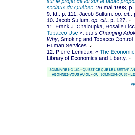
sur le projet de loi sur le tabac prop
sociaux du Québec
, 26 mai 1998, p.
9. Id., p. 111; Jacob Sullum,
op. cit.
,
10. Jacob Sullum,
op. cit.
, p. 127.
11. Frank J. Chaloupka, Rosalie Lic
Tobacco Use
», dans
Changing Adole
Why
, Smoking and Tobacco Control
Human Services.
12. Pierre Lemieux, «
The Economic
Library of Economics and Liberty.
SOMMAIRE NO 162
•
QU'EST-CE QUE LE LIBERTARIA
ABONNEZ-VOUS AU QL
•
QUI SOMMES-NOUS?
•
LE
P