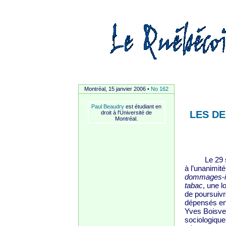
Montréal, 15 janvier 2006 •
No 162
Paul Beaudry
est étudiant en
LES DE
droit à l'Université de
Montréal.
Le 29 sept
à l’unanimité
dommages-in
tabac
, une 
de poursuivr
dépensés en 
Yves Boisvert
sociologique