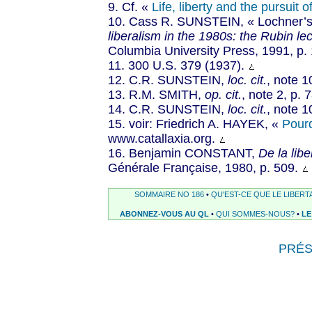
9. Cf. «
Life, liberty and the pursuit 
10. Cass R. SUNSTEIN, « Lochner’s 
liberalism in the 1980s: the Rubin le
Columbia University Press, 1991, p.
11. 300 U.S. 379 (1937).
12. C.R. SUNSTEIN,
loc. cit.
, note 1
13. R.M. SMITH,
op. cit.
, note 2, p. 7
14. C.R. SUNSTEIN,
loc. cit.
, note 1
15. voir: Friedrich A. HAYEK, «
Pourq
www.catallaxia.org.
16. Benjamin CONSTANT,
De la lib
Générale Française, 1980, p. 509.
SOMMAIRE NO 186
•
QU'EST-CE QUE LE LIBERT
ABONNEZ-VOUS AU QL
•
QUI SOMMES-NOUS?
•
LE
PRÉ