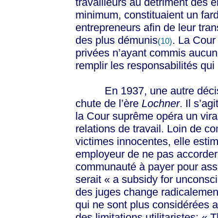
travailleurs au détriment des 
minimum, constituaient un farde
entrepreneurs afin de leur tran
des plus démunis
. La Cour 
(10)
privées n’ayant commis aucun to
remplir les responsabilités qu
En 1937, une autre décision
chute de l’ère
Lochner
. Il s’ag
la Cour suprême opéra un vir
relations de travail. Loin de
victimes innocentes, elle esti
employeur de ne pas accorder 
communauté à payer pour assure
serait « a subsidy for uncons
des juges change radicalemen
qui ne sont plus considérées a
des limitations utilitaristes: 