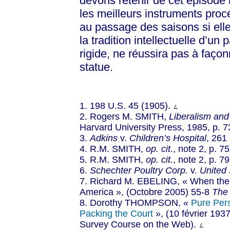
devons retenir de cet épisode
les meilleurs instruments proc
au passage des saisons si ell
la tradition intellectuelle d’un
rigide, ne réussira pas à façon
statue.
1. 198 U.S. 45 (1905).
2. Rogers M. SMITH,
Liberalism and
Harvard University Press, 1985, p. 7
3.
Adkins
v.
Children’s Hospital
, 261
4. R.M. SMITH,
op. cit.
, note 2, p. 75
5. R.M. SMITH,
op. cit.
, note 2, p. 79
6.
Schechter
Poultry Corp.
v.
United 
7. Richard M. EBELING, « When th
America », (Octobre 2005) 55-8
The
8. Dorothy THOMPSON, «
Pure Per
Packing the Court
», (10 février 193
Survey Course on the Web).