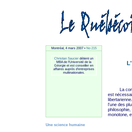
Montréal, 4 mars 2007 •
No 215
Christian Saucier
détient un
L
MBA de l'Université de la
Géorgie et est conseiller en
affaires auprès d'entreprises
multinationales.
La compréh
est nécessai
libertarienn
l'une des pl
philosophie,
monotone, et
Une science humaine