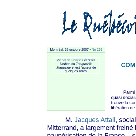
Montréal, 28 octobre 2007 •
No 239
Michel de Poncins
écrit les
COMM
flashes du
Tocqueville
Magazine
et est l'auteur de
quelques livres.
Parmi les i
quasi sociali
trouve la c
libération de
M.
Jacques Attali
, socia
Mitterrand, a largement freiné 
paupérisation de la France – s