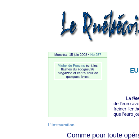
Montréal, 15 juin 2008 •
No 257
Michel de Poncins
écrit les
EU
flashes du
Tocqueville
Magazine
et est l'auteur de
quelques livres.
La fête règ
de l’euro av
freiner l’ent
que l’euro j
L’instauration
Comme pour toute opératio