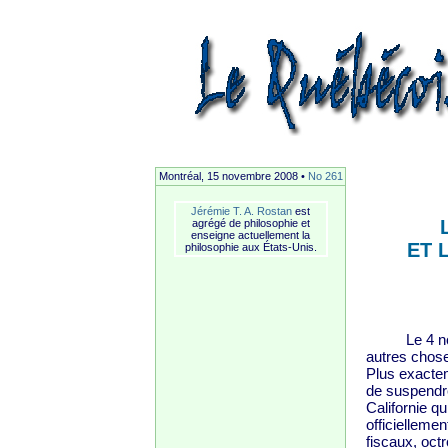
Montréal, 15 novembre 2008 •
No 261
Jérémie T. A. Rostan
est
agrégé de philosophie et
enseigne actuellement la
ET 
philosophie aux États-Unis.
Le 4 novemb
autres chose
Plus exactem
de suspendr
Californie q
officielleme
fiscaux, oct