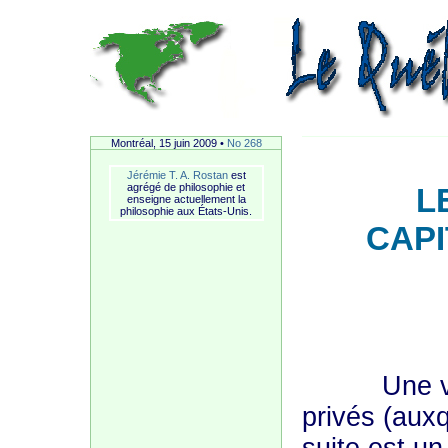
Montréal, 15 juin 2009 •
No 268
Jérémie T. A. Rostan
est
agrégé de philosophie et
L
enseigne actuellement la
philosophie aux États-Unis.
CAPI
Une vie h
privés (aux