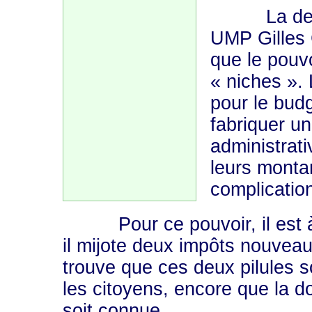
La dernièr
UMP Gilles 
que le pouvo
« niches ». 
pour le budg
fabriquer u
administrati
leurs monta
complicatio
Pour ce pouvoir, il est à p
il mijote deux impôts nouveaux
trouve que ces deux pilules so
les citoyens, encore que la d
soit connue…