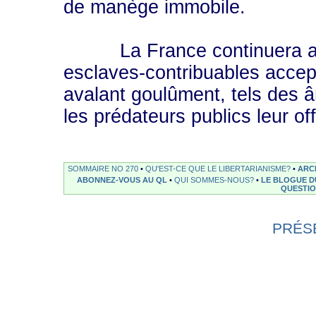
de manège immobile.
La France continuera ainsi
esclaves-contribuables accepte
avalant goulûment, tels des 
les prédateurs publics leur off
SOMMAIRE NO 270
•
QU'EST-CE QUE LE LIBERTARIANISME?
•
ARC
ABONNEZ-VOUS AU QL
•
QUI SOMMES-NOUS?
•
LE BLOGUE D
QUESTI
PRÉS