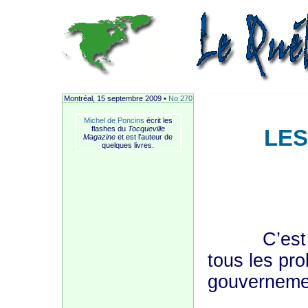
Montréal, 15 septembre 2009 •
No 270
Michel de Poncins
écrit les
flashes du
Tocqueville
LES
Magazine
et est l'auteur de
quelques livres.
C’est un 
tous les pr
gouvernemen