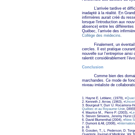
L’arrivée tardive et difficil
inadapté à la réalité. En Grand
infirmières aurait créé du res
lorsque l'introduction aux nouv
absence) entre les différentes
Québec, l’arrivée des infirmiè
Collège des médecins
.
Finalement, un éventail d'act
cercles. Il est pratique couran
nouvelle sur l’entreprise ains
ralentit considérablement l’évo
Conclusion
Comme bien des domaines, la g
marchandes. Ce mode de foncti
niveau irréaliste de collaborati
1. Hayne E. Leblanc, (1979), «
Quack
2. Kenneth J. Arrow, (1963), «
Uncert
3. Bourgeuil Y, Durr U. Rocamora-H
Québec et au Royaume-Uni
», DRE
4. Maurice M., Pierre P. (2003), «
Le
5. Steven Simoens, Jeremy Hurst (
6. David Blumenthal (2004), «
New St
7. Dumont & All, (2008), «
Internatio
p. 16.
8. Gosden, T., L. Pederson, D. Torg
Quarterly Journal of Medicine
, Vol. 