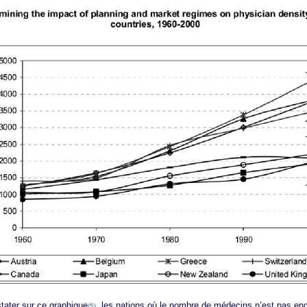
er sur ce graphique
, les nations où le nombre de médecins n’est pas encad
(5)