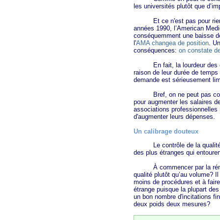
les universités plutôt que d’i
Et ce n'est pas pour rien: la
années 1990, l’American Medi
conséquemment une baisse des 
l'
AMA changea de position
. U
conséquences:
on constate
de
En fait, la lourdeur des étud
raison de leur durée de temps 
demande est sérieusement lim
Bref, on ne peut pas conclure
pour augmenter les salaires d
associations professionnelles 
d'augmenter leurs dépenses.
Un calibrage douteux
Le contrôle de la qualité étan
des plus étranges qui entouren
À commencer par la rémunérat
qualité plutôt qu’au volume? I
moins de procédures et à fair
étrange puisque la plupart de
un bon nombre d'incitations f
deux poids deux mesures?