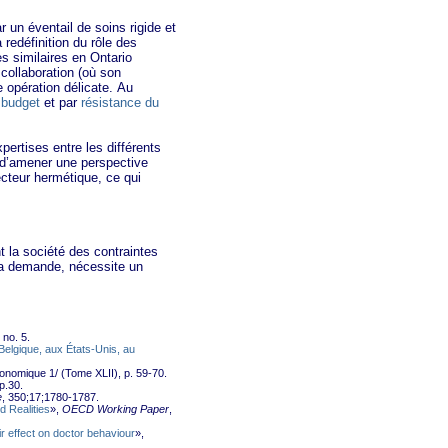
un éventail de soins rigide et
 redéfinition du rôle des
 similaires en Ontario
 collaboration (où son
 opération délicate. Au
 budget
et par
résistance du
rtises entre les différents
in d’amener une perspective
ecteur hermétique, ce qui
 la société des contraintes
la demande, nécessite un
, no. 5.
Belgique, aux États-Unis, au
conomique 1/ (Tome XLII), p. 59-70.
 p.30.
e
, 350;17;1780-1787.
 Realities
»,
OECD Working Paper
,
 effect on doctor behaviour
»,