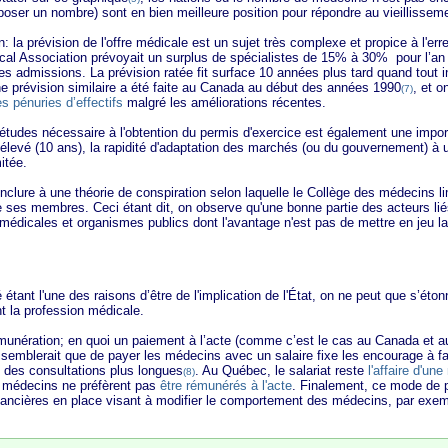
mposer un nombre) sont en bien meilleure position pour répondre au vieillisseme
 prévision de l'offre médicale est un sujet très complexe et propice à l'err
cal Association prévoyait un surplus de spécialistes de 15% à 30% pour l’a
admissions. La prévision ratée fit surface 10 années plus tard quand tout i
ne prévision similaire a été faite au Canada au début des années 1990
, et o
(7)
s pénuries d’effectifs
malgré les améliorations récentes.
es nécessaire à l'obtention du permis d'exercice est également une importa
élevé (10 ans), la rapidité d'adaptation des marchés (ou du gouvernement) à un
itée.
 à une théorie de conspiration selon laquelle le Collège des médecins limi
e ses membres. Ceci étant dit, on observe qu'une bonne partie des acteurs li
médicales et organismes publics dont l'avantage n'est pas de mettre en jeu la
t l'une des raisons d’être de l'implication de l'État, on ne peut que s’éton
t la profession médicale.
ion; en quoi un paiement à l’acte (comme c’est le cas au Canada et aux Ét
l semblerait que de payer les médecins avec un salaire fixe les encourage à f
e des consultations plus longues
. Au Québec, le salariat reste
l'affaire d'une
(8)
s médecins ne préfèrent pas
être rémunérés à l'acte
. Finalement, ce mode de 
inancières en place visant à modifier le comportement des médecins, par exemp