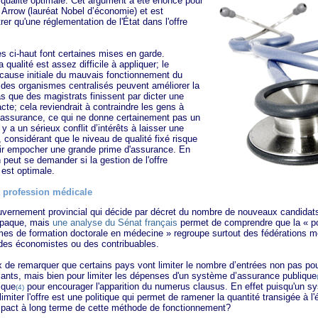
 qualité optimale. Cet argument a été énoncé pour
Arrow (lauréat Nobel d’économie) et est
r qu'une réglementation de l'État dans l'offre
i-haut font certaines mises en garde.
 qualité est assez difficile à appliquer; le
 cause initiale du mauvais fonctionnement du
des organismes centralisés peuvent améliorer la
pas que des magistrats finissent par dicter une
cte; cela reviendrait à contraindre les gens à
’assurance, ce qui ne donne certainement pas un
 y a un sérieux conflit d’intérêts à laisser une
 considérant que le niveau de qualité fixé risque
voir empocher une grande prime d'assurance. En
 peut se demander si la gestion de l'offre
est optimale.
la profession médicale
ement provincial qui décide par décret du nombre de nouveaux candidats 
opaque, mais
une analyse du Sénat français
permet de comprendre que la « pol
mes de formation doctorale en médecine » regroupe surtout des fédérations mé
des économistes ou des contribuables.
remarquer que certains pays vont limiter le nombre d’entrées non pas pour 
diants, mais bien pour limiter les dépenses d'un système d’assurance publique
ique
pour encourager l'apparition du numerus clausus. En effet puisqu'un sy
(4)
iter l'offre est une politique qui permet de ramener la quantité transigée à l'é
mpact à long terme de cette méthode de fonctionnement?