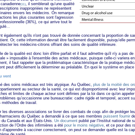
e canadienne
, il semblerait qu’une qualité
(11)
rescriptions inappropriées ne représentent
linaires envers les médecins. On remarque
actions les plus courantes sont l'agression
ofessionnelle (36%), ce qui arrive tout le
ulé...
lement qu'ils n'ont pas trouvé de donnée concernant la proportion de sanc
patient. Or, cette information devrait être facilement disponible, puisqu’elle per
étecter les médecins-citrons offrant des soins de qualité inférieure.
 qualité est donc loin d'être parfait et il faut admettre qu'il n'y a pas de so
male » imposable à l'ensemble des actes médicaux, puisque celle-ci variera e
ment, il faut rappeler que la problématique caractéristique de la pratique médi
tient peut difficilement la déterminer au préalable. En quoi le système en place
u vent
es soins médicaux est très atypique. Au Québec,
plus de la moitié des or
partiennent au secteur de la santé, ce qui est disproportionné avec leur im
ches et limites de chaque acteur sont définies par la loi dans ce qu'on appeler 
oblèmes qu’occasionne une bureaucratie: cadre rigide et temporel, accent sur 
s méthodes de travail.
diverses associations se livrer des combats de coqs afin de protéger leur 
es pharmaciens du Québec a demandé à ce que ses membres
puissent fournir
de
te du Canada et aux États-Unis.
Un document
publié par l’Institut national de 
tion de l’Ordre des infirmières a été
pour le moins négative
, et ce pour des ra
 d’apprendre à vacciner correctement, on peut se demander quelle est la cap
stème de santé.