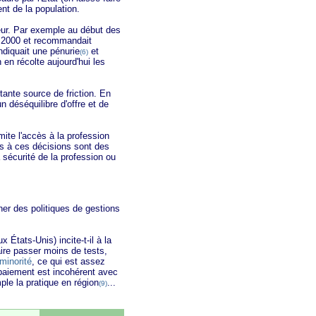
nt de la population.
eur. Par exemple au début des
n 2000 et recommandait
ndiquait une pénurie
et
(6)
n en récolte aujourd'hui les
nte source de friction. En
 déséquilibre d'offre et de
te l'accès à la profession
és à ces décisions sont des
 sécurité de la profession ou
ner des politiques de gestions
ats-Unis) incite-t-il à la
aire passer moins de tests,
 minorité
, ce qui est assez
paiement est incohérent avec
le la pratique en région
...
(9)