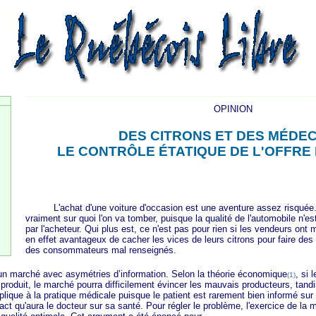
OPINION
DES CITRONS ET DES MÉDECI
LE CONTRÔLE ÉTATIQUE DE L'OFFRE
L'achat d'une voiture d'occasion est une aventure assez risquée. E
vraiment sur quoi l'on va tomber, puisque la qualité de l'automobile n'
par l'acheteur. Qui plus est, ce n'est pas pour rien si les vendeurs ont m
en effet avantageux de cacher les vices de leurs citrons pour faire des
des consommateurs mal renseignés.
arché avec asymétries d’information. Selon la théorie économique
, si
(1)
 produit, le marché pourra difficilement évincer les mauvais producteurs, tandi
lique à la pratique médicale puisque le patient est rarement bien informé su
pact qu'aura le docteur sur sa santé. Pour régler le problème, l'exercice de la