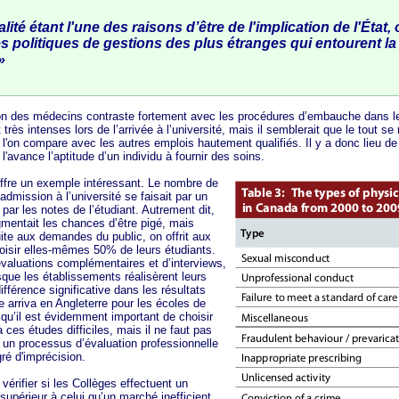
lité étant l'une des raisons d’être de l'implication de l'État,
s politiques de gestions des plus étranges qui entourent la
»
des médecins contraste fortement avec les procédures d’embauche dans le
ès intenses lors de l’arrivée à l’université, mais il semblerait que le tout se 
 l'on compare avec les autres emplois hautement qualifiés. Il y a donc lieu 
l'avance l’aptitude d’un individu à fournir des soins.
 un exemple intéressant. Le nombre de
l’admission à l’université se faisait par un
par les notes de l’étudiant. Autrement dit,
entait les chances d’être pigé, mais
uite aux demandes du public, on offrit aux
choisir elles-mêmes 50% de leurs étudiants.
valuations complémentaires et d’interviews,
sque les établissements réalisèrent leurs
fférence significative dans les résultats
re arriva en Angleterre pour les écoles de
qu’il est évidemment important de choisir
ces études difficiles, mais il ne faut pas
r un processus d’évaluation professionnelle
ré d'imprécision.
ifier si les Collèges effectuent un
supérieur à celui qu’un marché inefficient