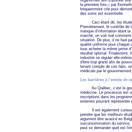
organismes afin d'assurer une
la première fois
par Kenneth 
(2)
fréquemment cité pour démontre
des soins est essentielle.
Ceci étant dit, les études c
Premièrement, le contrôle de la
manque d’information étant la
marché, on voit mal comment 
situation. De plus, il ne faut 
qualité uniforme pour chaque a
tous acheter la même prime d
résultat optimal. Finalement, il
industrie se réguler elle-même,
d'être trop grand afin de pou
tenant compte de ces faits, on
médicale par le gouvernement 
Les barrières à l’entrée de 
Au Québec, c’est le gouvern
médecine. Le processus est 
inscriptions dans les program
externes pouvant représenter 
Il est également curieux de 
prendre que les meilleurs étu
argument être avancé en Belg
surconsommation du service, lim
peut se demander quel est l'i