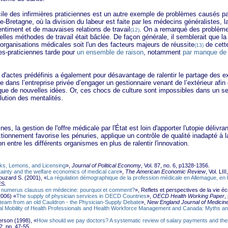
e des infirmières praticiennes est un autre exemple de problèmes causés par 
e-Bretagne, où la division du labeur est faite par les médecins généralistes, la
sentiment et de mauvaises relations de travail
. On a remarqué des problèmes
(12)
elles méthodes de travail était bâclée. De façon générale, il semblerait que la
 organisations médicales soit l'un des facteurs majeurs de réussite
de cette
(13)
res-praticiennes tarde pour
un ensemble de raison
, notamment
par manque de
es prédéfinis a également pour désavantage de ralentir le partage des expe
te dans l’entreprise privée d’engager un gestionnaire venant de l’extérieur af
i que de nouvelles idées. Or, ces chocs de culture sont impossibles dans un s
lution des mentalités.
estion de l'offre médicale par l'État est loin d'apporter l'utopie délivrant
onnement favorise les pénuries, applique un contrôle de qualité inadapté à 
on entre les différents organismes en plus de ralentir l'innovation.
s, Lemons, and Licensing
»,
Journal of Political Economy
, Vol. 87, no. 6, p1328-1356.
ainty and the welfare economics of medical care
»,
The American Economic Review
, Vol. LIII
ouzard S. (2001), «
La régulation démographique de la profession médicale en Allemague, en 
ES.
 numerus clausus en médecine: pourquoi et comment?
», Reflets et perspectives de la vie é
2006) «
The supply of physician services in OECD Countries
»,
OECD Health Working Paper
,
eam from an old Cauldron - the Physician-Supply Debate
»,
New England Journal of Medicin
nal Mobility of Health Professionals and Health Workforce Management and Canada: Myths and
erson (1998), «
How should we pay doctors? A systematic review of salary payments and their
92, pp. 47-55.