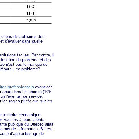
tions disciplinaires dont
met d'évaluer dans quelle
lutions faciles. Par contre, il
n fonction du problème et des
cale n'est pas le manque de
 résout-il ce problème?
dres professionnels
ayant des
portance dans l’économie (10%
un l'éventail de service.
les règles plutôt que sur les
territoire économique.
s vaccins à leurs clients,
santé publique du Québec allait
isons de... formation. S’il est
acité d’apprentissage de