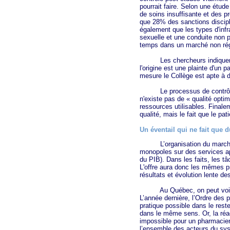
pourrait faire. Selon une étud
de soins insuffisante et des p
que 28% des sanctions discip
également que les types d'infr
sexuelle et une conduite non pr
temps dans un marché non rég
Les chercheurs indiquent éga
l'origine est une plainte d'un 
mesure le Collège est apte à d
Le processus de contrôle de la
n'existe pas de « qualité opti
ressources utilisables. Finale
qualité, mais le fait que le pa
Un éventail qui ne fait que d
L’organisation du marché d
monopoles sur des services ap
du PIB). Dans les faits, les tâ
L'offre aura donc les mêmes pr
résultats et évolution lente de
Au Québec, on peut voir les 
L’année dernière, l’Ordre d
pratique possible dans le res
dans le même sens. Or, la réac
impossible pour un pharmacien
l’ensemble des acteurs du sy