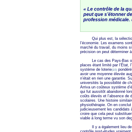
« Le contrôle de la qua
peut que s’étonner de
profession médicale. 
Qui plus est, la sélection 
l’économie. Les examens sont tr
marché du travail, du moins si
précision on peut déterminer à 
Le cas des Pays-Bas offre
places étant limité par l’État, 
système de loterie
pondéré 
(10)
avoir une moyenne élevée augm
n’était en rien une garantie. S
universités la possibilité de 
Arriva un coûteux système d’é
qui fut aussitôt abandonné lor
coûts élevés et l’absence de di
scolaires. Une histoire similai
physiothérapie. On en conclut 
judicieusement les candidats à 
croire que cela peut substitue
viable à long terme vu son deg
Il y a également lieu de vér
contrôle post-études vraiment 