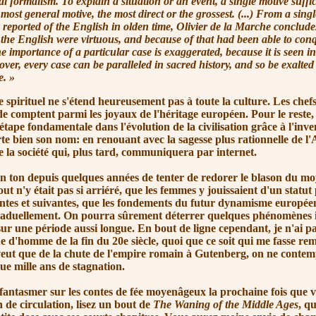
 formalism. To explain a situation or an event, a single motive suffic
 most general motive, the most direct or the grossest. (...) From a singl
y reported of the English in olden time, Olivier de la Marche concludes
 the English were virtuous, and because of that had been able to con
 importance of a particular case is exaggerated, because it is seen in
over, every case can be paralleled in sacred history, and so be exalted
e. »
ituel ne s'étend heureusement pas à toute la culture. Les chefs
e comptent parmi les joyaux de l'héritage européen. Pour le reste,
ape fondamentale dans l'évolution de la civilisation grâce à l'inve
te bien son nom: en renouant avec la sagesse plus rationnelle de l'
de la société qui, plus tard, communiquera par internet.
on depuis quelques années de tenter de redorer le blason du mo
ut n'y était pas si arriéré, que les femmes y jouissaient d'un statut
tes et suivantes, que les fondements du futur dynamisme européen
raduellement. On pourra sûrement déterrer quelques phénomènes in
ur une période aussi longue. En bout de ligne cependant, je n'ai p
 d'homme de la fin du 20e siècle, quoi que ce soit qui me fasse rem
 veut que de la chute de l'empire romain à Gutenberg, on ne contem
ue mille ans de stagnation.
asmer sur les contes de fée moyenâgeux la prochaine fois que vo
de circulation, lisez un bout de
The Waning of the Middle Ages
, q