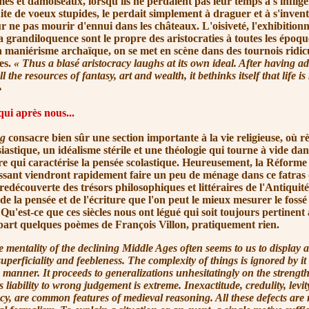
damoiseaux, lorsqu'ils ne perdaient pas leur temps à s'infliger
ite de voeux stupides, le perdait simplement à draguer et à s'inven
 ne pas mourir d'ennui dans les châteaux. L'oisiveté, l'exhibitionn
 la grandiloquence sont le propre des aristocraties à toutes les époqu
 maniérisme archaïque, on se met en scène dans des tournois ridicu
es.
« Thus
a blasé aristocracy laughs at its own ideal. After having a
 the resources of fantasy, art and wealth, it bethinks itself that life is 
»
ui après nous...
g
consacre bien sûr une section importante à la vie religieuse, où r
iastique, un idéalisme stérile et une théologie qui tourne à vide da
e qui caractérise la pensée scolastique. Heureusement, la Réforme 
sant viendront rapidement faire un peu de ménage dans ce fatras d
 redécouverte des trésors philosophiques et littéraires de l'Antiquité.
e la pensée et de l'écriture que l'on peut le mieux mesurer le foss
 Qu'est-ce que ces siècles nous ont légué qui soit toujours pertinent à
art quelques poèmes de François Villon, pratiquement rien.
e mentality of the declining Middle Ages often seems to us to display 
superficiality and feebleness. The complexity of things is ignored by it 
manner. It proceeds to generalizations unhesitatingly on the strength
s liability to wrong judgement is extreme. Inexactitude, credulity, levit
cy, are common features of medieval reasoning. All these defects are r