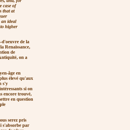
es, and, for
e case of
 that at
quer
 an ideal
 to higher
-d'oeuvre de la
 la Renaissance,
ntion de
Antiquité, on a
yen-âge en
 plus élevé qu'aux
 s'y
téressants si on
as encore trouvé,
ettre en question
ple
us serez pris
ui s'absorbe par