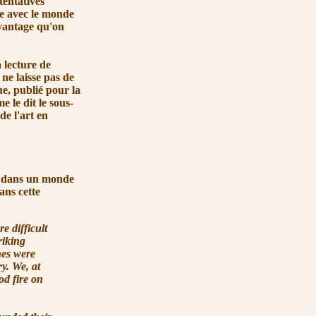
 tentatives
ue avec le monde
avantage qu'on
lecture de
ne laisse pas de
ue, publié pour la
 le dit le sous-
de l'art en
t dans un monde
ans cette
e difficult
riking
hes were
y. We, at
od fire on