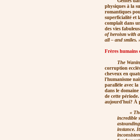
Gentes dames et 
physiques à la su
romantiques pour
superficialité et
complaît dans un
des vies fabuleus
of heroism with all
all – and
smiles. 
Frères humains q
The Wanin
corruption ecclés
cheveux en quatr
l'humanisme nais
parallèle avec la
dans le domaine d
de cette période.
aujourd'hui? À p
« Th
incredible 
astounding 
instance. It
inconsisten