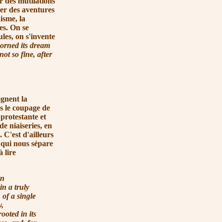
 des mutilations
ter des aventures
isme, la
es. On se
les, on s'invente
dorned its dream
not so fine, after
ègnent la
ns le coupage de
protestante et
e niaiseries, en
 C'est d'ailleurs
é qui nous sépare
 lire
an
in a truly
 of a single
y,
ooted in its