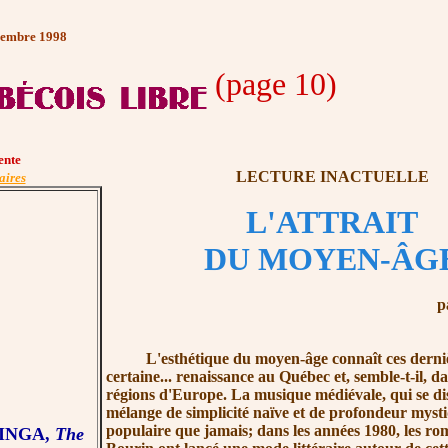
vembre 1998
(page 10)
ente
LECTURE INACTUELLE
aires
L'ATTRAIT
DU MOYEN-ÂG
p
L'esthétique du moyen-âge connaît ces derniè
certaine... renaissance au Québec et, semble-t-il, d
régions d'Europe. La musique médiévale, qui se di
mélange de simplicité naïve et de profondeur mysti
populaire que jamais; dans les années 1980, les r
ZINGA,
The