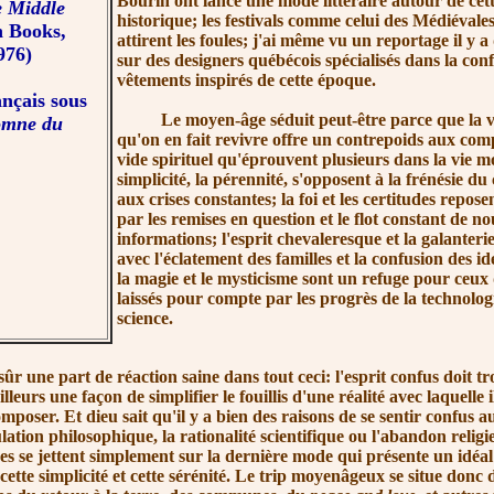
Bourin ont lancé une mode littéraire autour de cet
e Middle
historique; les festivals comme celui des Médiéval
 Books,
attirent les foules; j'ai même vu un reportage il y 
1976)
sur des designers québécois spécialisés dans la con
vêtements inspirés de cette époque.
ançais sous
Le moyen-âge séduit peut-être parce que la ver
omne du
qu'on en fait revivre offre un contrepoids aux comp
vide spirituel qu'éprouvent plusieurs dans la vie 
simplicité, la pérennité, s'opposent à la frénésie d
aux crises constantes; la foi et les certitudes reposen
par les remises en question et le flot constant de no
informations; l'esprit chevaleresque et la galanteri
avec l'éclatement des familles et la confusion des ide
la magie et le mysticisme sont un refuge pour ceux 
laissés pour compte par les progrès de la technologi
science.
une part de réaction saine dans tout ceci: l'esprit confus doit t
lleurs une façon de simplifier le fouillis d'une réalité avec laquelle i
omposer. Et dieu sait qu'il y a bien des raisons de se sentir confus 
ulation philosophique, la rationalité scientifique ou l'abandon relig
es se jettent simplement sur la dernière mode qui présente un idéal
ette simplicité et cette sérénité. Le trip moyenâgeux se situe donc