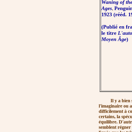
Waning of th
Ages
Penguin
,
1923 (rééd. 
(Publié en fr
le titre
L'aut
Moyen Âge
)
Il y a bien sûr 
l'imaginaire ou ai
difficilement à c
certains, la spéc
équilibre. D'autr
semblent régner c