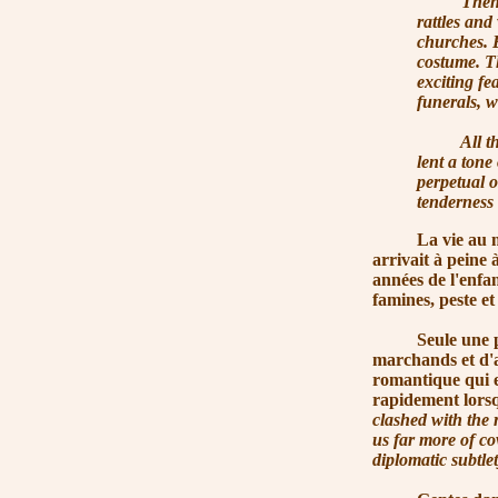
Then, agai
rattles and
churches. E
costume. Th
exciting fe
funerals, w
All things
lent a tone
perpetual o
tenderness 
La vie au moyen
arrivait à peine à
années de l'enfa
famines, peste et
Seule une petite
marchands et d'a
romantique qui e
rapidement lorsq
clashed with the r
us far more of cov
diplomatic subtlet