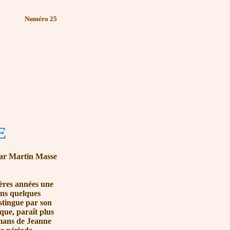
Numéro 25
E
ar Martin Masse
res années une
ans quelques
stingue par son
que, paraît plus
omans de Jeanne