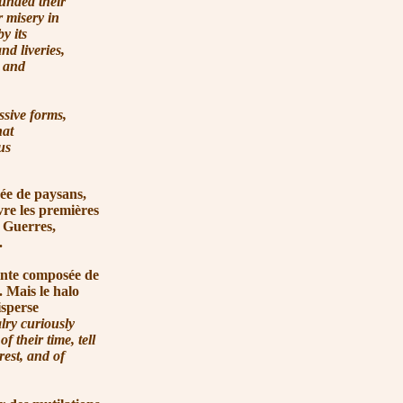
unded their
r misery in
y its
d liveries,
s and
sive forms,
hat
us
e de paysans,
ivre les premières
 Guerres,
.
inte composée de
. Mais le halo
isperse
alry curiously
f their time, tell
rest, and of