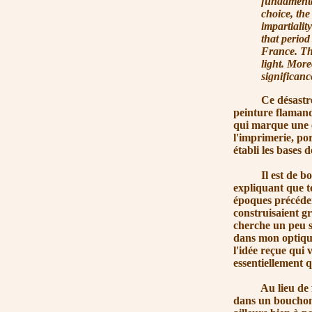
fundamental
choice, the
impartialit
that period
France. The
light. More
signif
icanc
Ce désastre spir
peinture flamand
qui marque une ét
l'imprimerie, por
établi les bases 
Il est de bon t
expliquant que to
époques précéden
construisaient g
cherche un peu s
dans mon optique
l'idée reçue qui
essentiellement q
Au lieu de fant
dans un bouchon 