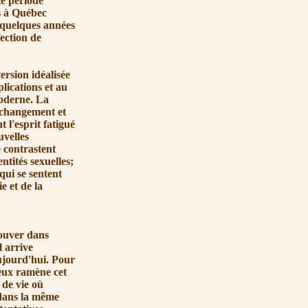
te période
es à Québec
a quelques années
fection de
sion idéalisée
lications et au
moderne. La
u changement et
t l'esprit fatigué
uvelles
e contrastent
ntités sexuelles;
qui se sentent
e et de la
rouver dans
l arrive
aujourd'hui. Pour
ieux ramène cet
 de vie où
 dans la même