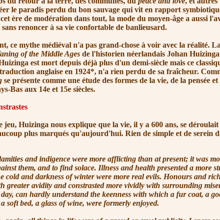
rips du retour à la terre, des communes, du
peace and love
, et autres
réer le paradis perdu du bon sauvage qui vit en rapport symbiotiq
 cet ère de modération dans tout, la mode du moyen-âge a aussi l'
 sans renoncer à sa vie confortable de banlieusard.
mythe médiéval n'a pas grand-chose à voir avec la réalité. La 
ning of the Middle Ages
de l'historien néerlandais Johan Huizinga 
Huizinga est mort depuis déjà plus d'un demi-siècle mais ce classiq
traduction anglaise en 1924*, n'a rien perdu de sa fraîcheur. Comme
g
se présente comme une étude des formes de la vie, de la pensée et 
s-Bas aux 14e et 15e siècles.
strastes
 Huizinga nous explique que la vie, il y a 600 ans, se déroulai
aucoup plus marqués qu'aujourd'hui. Rien de simple et de serein d
la
mities and indigence were more afflicting than at present; it was mor
ainst them, and to find solace. Illness and health presented a more st
he cold and darkness of winter were more real evils. Honours and ric
th greater avidity and constrasted more vividly with surrounding miser
 day, can hardly understand the keenness with which a fur coat, a go
 a soft bed, a glass of wine, were formerly enjoyed.