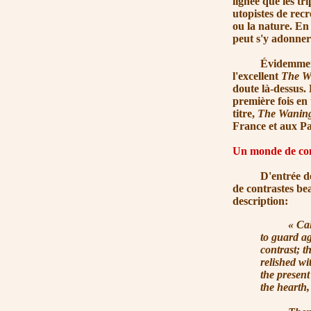
lignée que les t
utopistes de rec
ou la nature. En
peut s'y adonner
Évidemment, ce 
l'excellent
The Wa
doute là-dessus. 
première fois en 
titre,
The Wanin
France et aux Pay
Un monde de con
D'entrée de jeu,
de contrastes be
description:
« Ca
to guard ag
contrast; t
relished wi
the present
the hearth,