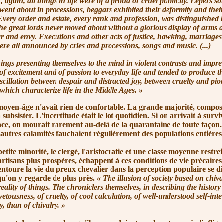
n, all things in life were of a proud or cruel publicity. Lepers so
 went about in processions, beggars exhibited their deformity and thei
very order and estate, every rank and profession, was distinguished b
e great lords never moved about without a glorious display of arms an
ar and envy. Executions and other acts of justice, hawking, marriage
ere all announced by cries and processions, songs and music. (...)
 presenting themselves to the mind in violent contrasts and impres
 of excitement and of passion to everyday life and tended to produce t
scillation between despair and distracted joy, between cruelty and pio
which characterize life in the Middle A
ges. »
-âge n'avait rien de confortable. La grande majorité, composé
 subsister. L'incertitude était le lot quotidien. Si on arrivait à surv
nce, on mourait rarement au-delà de la quarantaine de toute façon.
 autres calamités fauchaient régulièrement des populations entières
 minorité, le clergé, l'aristocratie et une classe moyenne restre
rtisans plus prospères, échappent à ces conditions de vie précaires
ntoure la vie du preux chevalier dans la perception populaire se d
u'on y regarde de plus près.
« The
illusion of society based on chiv
eality of things. The chroniclers themselves, in describing the history o
etousness, of cruelty, of cool calculation, of well-understood self-inte
y, than of ch
ivalry. »