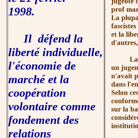
jugeote 
1998.
prof mar
La plupar
fascistes
et la lib
Il défend la
d'autres,
liberté individuelle,
La cour
l'économie de
un jugem
n'avait 
marché et la
dans l'e
coopération
Selon ce
conforme
volontaire comme
sur la ba
fondement des
considé
instituti
relations