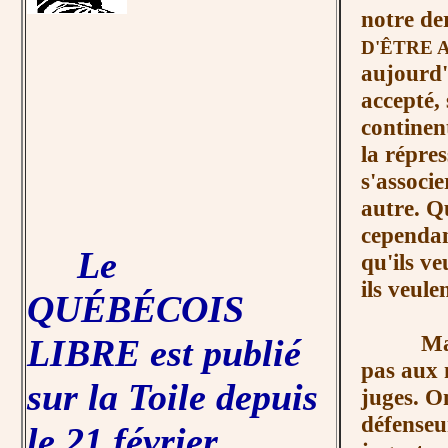
notre de
D'ÊTRE 
aujourd'
accepté, 
continen
la répres
s'associ
autre. Q
cependant
Le
qu'ils ve
ils veule
QUÉBÉCOIS
Mais ce 
LIBRE est publié
pas aux 
sur la Toile depuis
juges. On
défenseu
le 21 février