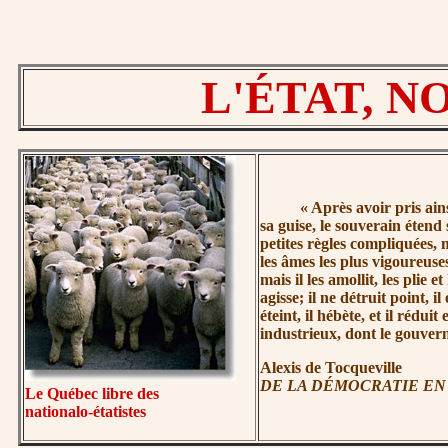
L'ÉTAT, 
« Après
avoir pris ain
sa guise, le souverain étend 
petites règles compliquées, m
les âmes les plus vigoureuses
mais il les amollit, les plie 
agisse; il ne détruit point, i
éteint, il hébète, et il réd
industrieux, dont le gouvern
Alexis de Tocqueville
DE LA DÉMOCRATIE EN
Le Québec libre des
nationalo-étatistes