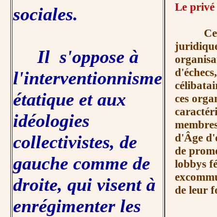
Le privé 
sociales.
Ce juge
juridiqu
Il s'oppose à
organisa
d'échecs
l'interventionnisme
célibata
étatique et aux
ces organ
caractéri
idéologies
membres 
d'Âge d'
collectivistes, de
de promo
gauche comme de
lobbys f
excommun
droite, qui visent à
de leur f
enrégimenter les