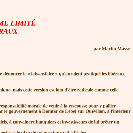
ME LIMITÉ
ÉRAUX
par Martin Masse
te dénoncer le
« laisser-faire »
qu'auraient pratiqué les libéraux
que, mais cette version est loin d'être radicale comme celle
ponsabilité morale de venir à la rescousse pour y pallier.
 le gouvernement à Domtar de Lebel-sur-Quévillon, à l'intérieur
els, à convaincre banquiers et investisseurs de lui prêter un
tes si le plan de relance tournait à l'échec.