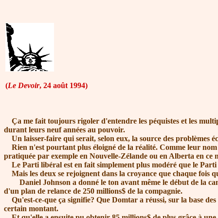
(
Le Devoir
, 24 août 1994)
Ça me fait toujours rigoler d'entendre les péquistes et les mul
durant leurs neuf années au pouvoir.
Un laisser-faire qui serait, selon eux, la source des problèmes 
Rien n'est pourtant plus éloigné de la réalité. Comme leur nom l'
pratiquée par exemple en Nouvelle-Zélande ou en Alberta en ce
Le Parti libéral est en fait simplement plus modéré que le Parti
Mais les deux se rejoignent dans la croyance que chaque fois qu'
Daniel Johnson a donné le ton avant même le début de la campag
d'un plan de relance de 250 millions$ de la compagnie.
Qu'est-ce-que ça signifie? Que Domtar a réussi, sur la base des in
certain montant.
Et qu'elle a ensuite pu obtenir 85 millions$ de plus grâce à une g