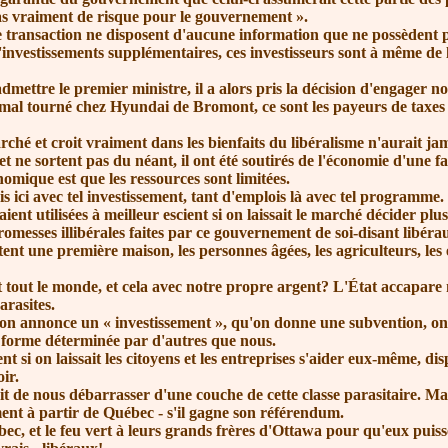
s vraiment de risque pour le
gouvernement »
.
ransaction ne disposent d'aucune information que ne possèdent pas 
$ d'investissements supplémentaires, ces investisseurs sont à même de
admettre le premier ministre, il a alors pris la décision d'engager n
mal tourné chez Hyundai de Bromont, ce sont les payeurs de taxes qu
t croit vraiment dans les bienfaits du libéralisme n'aurait jamai
ne sortent pas du néant, il ont été soutirés de l'économie d'une f
omique est que les ressources sont limitées.
 ici avec tel investissement, tant d'emplois là avec tel programme. 
ent utilisées à meilleur escient si on laissait le marché décider plu
messes illibérales faites par ce gouvernement de soi-disant libéra
 une première maison, les personnes âgées, les agriculteurs, les é
tout le monde, et cela avec notre propre argent? L'État accapare 
arasites.
'on annonce un
« investissement »
, qu'on donne une subvention, on 
e forme déterminée par d'autres que nous.
i on laissait les citoyens et les entreprises s'aider eux-même, dis
ir.
 de nous débarrasser d'une couche de cette classe parasitaire. Mai
ment à partir de Québec - s'il gagne son référendum.
, et le feu vert à leurs grands frères d'Ottawa pour qu'eux puisse