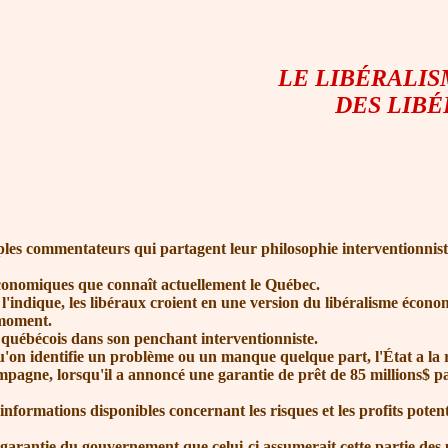
LE LIBÉRALIS
DES LIB
tiples commentateurs qui partagent leur philosophie interventionnis
économiques que connaît actuellement le Québec.
indique, les libéraux croient en une version du libéralisme économi
 moment.
 québécois dans son penchant interventionniste.
on identifie un problème ou un manque quelque part, l'État a la res
ne, lorsqu'il a annoncé une garantie de prêt de 85 millions$ par
formations disponibles concernant les risques et les profits potenti
arantie du gouvernement que celui-ci assumerait cette partie des per