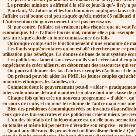
Le premier ministre a affirmé à la télé ce jour-là
qu'« il
n'y a pa
Pourtant, M. Johnson et les fonctionnaires impliqués dans cette t
l'affaire est si bonne et si peu risquée qu'elle mérite 85 millions
L'intervention du gouvernement n'est pas nécessaire.
Si, par contre, l'affaire est vraiment plus risquée que ne veut l'
économique. Et si l'affaire tourne mal, comme elle a par exemple 
pris un risque calculé en toute connaissance des faits.
Quiconque comprend le fonctionnement d'une économie de marché e
Les fonds supplémentaires qu'on est allé chercher pour ce projet 
utilisation plus bénéfique. La donnée de base de tout système écon
Les politiciens clament sans cesse qu'ils vont créer tant d'emplois
empêchent de créer ailleurs, en détournant des ressources qui serai
On pourrait donner des tas d'autres exemples d'actions et de pro
On prétend pouvoir aider les PME, les jeunes couples qui achètent
minorités ethniques, les familles, etc.
Comment donc le gouvernement peut-il
« aider »
pratiquement 
interventionnisme délirant maintient en place tout une classe de p
Chaque fois qu'on crée un nouveau programme
« d'aide »
, qu
en cours de route, et on nous le redonne de l'autre main sous un
Bien des problèmes économiques réels ou inventés disparaîtraient s
ceux que des bureaucrates et des politiciens croient mieux percevo
L'un des bienfaits de l'indépendance est qu'elle nous permettrait
en totalité et même lui permettre d'étendre son emprise - entière
Quant aux libéraux, ils promettent un libéralisme timide à Québec