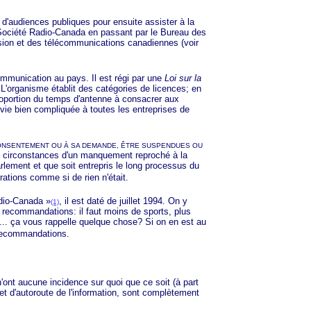
audiences publiques pour ensuite assister à la
 Société Radio-Canada en passant par le Bureau des
fusion et des télécommunications canadiennes (voir
mmunication au pays. Il est régi par une
Loi sur la
 L'organisme établit des catégories de licences; en
proportion du temps d'antenne à consacrer aux
la vie bien compliquée à toutes les entreprises de
 CONSENTEMENT OU À SA DEMANDE, ÊTRE SUSPENDUES OU
les circonstances d'un manquement reproché à la
arlement et que soit entrepris le long processus du
ations comme si de rien n'était.
adio-Can
ada »
, il est daté de juillet 1994. On y
(1)
 recommandations: il faut moins de sports, plus
... ça vous rappelle quelque chose? Si on en est au
 recommandations.
nt aucune incidence sur quoi que ce soit (à part
 et d'autoroute de l'information, sont complètement