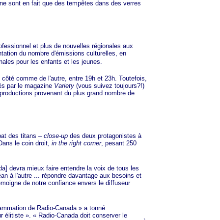
 ne sont en fait que des tempêtes dans des verres
ofessionnel et plus de nouvelles régionales aux
tation du nombre d'émissions culturelles, en
inales pour les enfants et les jeunes.
n côté comme de l'autre, entre 19h et 23h. Toutefois,
nsés par le magazine
Variety
(vous suivez toujours?!)
res productions provenant du plus grand nombre de
at des titans –
close-up
des deux protagonistes à
Dans le coin droit,
in the right corner
, pesant 250
a] devra mieux faire entendre la voix de tous les
océan à l'autre ... répondre davantage aux besoins et
émoigne de notre confiance envers le diffuseur
grammation de Radio-Ca
nada »
a tonné
r éli
tiste »
.
« Rad
io-Canada doit conserver le