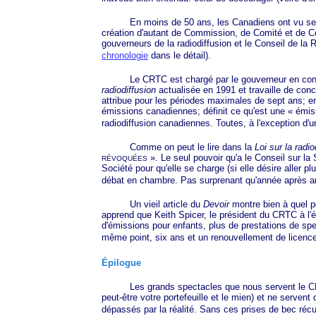
En moins de 50 ans, les Canadiens ont vu se succ
création d'autant de Commission, de Comité et de C
gouverneurs de la radiodiffusion et le Conseil de la
chronologie
dans le détail).
Le CRTC est chargé par le gouverneur en conseil (c
radiodiffusion
actualisée en 1991 et travaille de conc
attribue pour les périodes maximales de sept ans; en
émissions canadiennes; définit ce qu'est une
« émi
s
radiodiffusion canadiennes. Toutes, à l'exception d'u
Comme on peut le lire dans la
Loi sur la radio
».
Le seul pouvoir qu'a le Conseil sur la
RÉVOQUÉES
Société pour qu'elle se charge (si elle désire aller 
débat en chambre. Pas surprenant qu'année après an
Un vieil article du
Devoir
montre bien à quel po
apprend que Keith Spicer, le président du CRTC à l
d'émissions pour enfants, plus de prestations de sp
même point, six ans et un renouvellement de licences
Épilogue
Les grands spectacles que nous servent le CRTC et 
peut-être votre portefeuille et le mien) et ne serven
dépassés par la réalité. Sans ces prises de bec récu