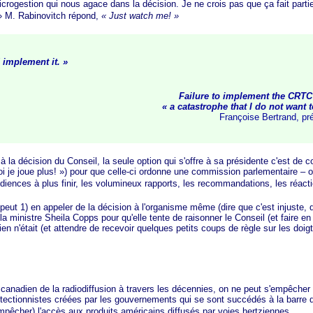
crogestion qui nous agace dans la décision. Je ne crois pas que ça fait parti
»
M. Rabino
vitch répond,
« Jus
t watch m
e! »
uld implement
it. »
Failure to implement the CRTC
« a
catastrophe that I do not want 
Françoise Bertrand, p
a décision du Conseil, la seule option qui s'offre à sa présidente c'est de c
 je joue pl
us! »
) pour que celle-ci ordonne une commission parlementaire – 
diences à plus finir, les volumineux rapports, les recommandations, les réacti
) en appeler de la décision à l'organisme même (dire que c'est injuste, dem
la ministre Sheila Copps pour qu'elle tente de raisonner le Conseil (et faire en 
rien n'était (et attendre de recevoir quelques petits coups de règle sur les doig
adien de la radiodiffusion à travers les décennies, on ne peut s'empêcher 
otectionnistes créées par les gouvernements qui se sont succédés à la barre du
mpêcher) l'accès aux produits américains diffusés par voies hertziennes.