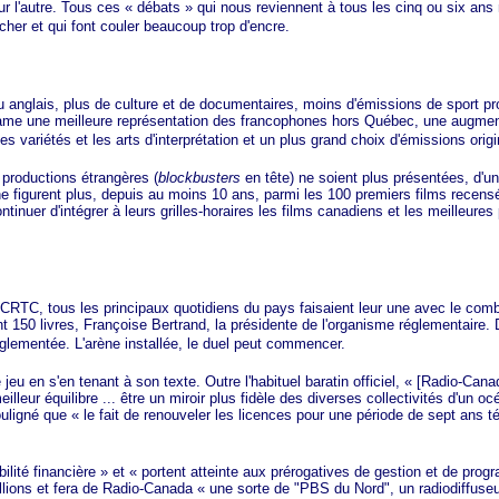
ur l'autre. Tous ces
« débats »
qui nous reviennent à tous les cinq ou six ans
er et qui font couler beaucoup trop d'encre.
 anglais, plus de culture et de documentaires, moins d'émissions de sport pr
clame une meilleure représentation des francophones hors Québec, une augmen
es variétés et les arts d'interprétation et un plus grand choix d'émissions orig
roductions étrangères (
blockbusters
en tête) ne soient plus présentées, d'u
i ne figurent plus, depuis au moins 10 ans, parmi les 100 premiers films rece
ontinuer d'intégrer à leurs grilles-horaires les films canadiens et les meilleu
, tous les principaux quotidiens du pays faisaient leur une avec le comb
t 150 livres, Françoise Bertrand, la présidente de l'organisme réglementaire. 
réglementée. L'arène installée, le duel peut commencer.
 s'en tenant à son texte. Outre l'habituel baratin officiel,
« [Ra
dio-Canad
meilleur équilibre ... être un miroir plus fidèle des diverses collectivités d'un 
ouligné que
« le
fait de renouveler les licences pour une période de sept ans t
ilité finan
cière »
et
« port
ent atteinte aux prérogatives de gestion et de pro
llions et fera de Radio-Canada
« un
e sorte de "PBS du Nord", un radiodiffuseu