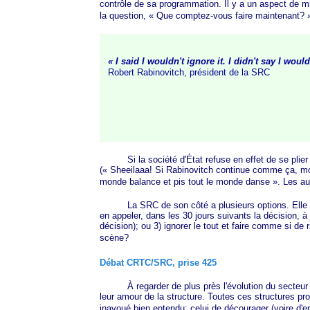
contrôle de sa programmation. Il y a un aspect de mi
la question,
« Qu
e comptez-vous faire mainte
nant? 
« I said I wouldn't ignore it. I didn't say I wo
Robert Rabinovitch, président de la SRC
Si la société d'État refuse en effet de se plier à l
(
« Sh
eeilaaa! Si Rabinovitch continue comme ça, moi
monde balance et pis tout le monde da
nse »
. Les au
La SRC de son côté a plusieurs options. Elle peut 1
en appeler, dans les 30 jours suivants la décision, à 
décision); ou 3) ignorer le tout et faire comme si de 
scène?
Débat CRTC/SRC, prise 425
À regarder de plus près l'évolution du secteur can
leur amour de la structure. Toutes ces structures pr
inavoué bien entendu: celui de décourager (voire d'e