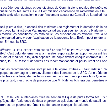
éder des dizaines et des dizaines de Commissions royales d'enquête et d'
onseil de toutes sortes. De la Commission canadienne de radiodiffusion à la
 Radio-télévision canadienne pour finalement aboutir au Conseil de la radiodif
'est-à-dire, le conseil des ministres) de réglementer le domaine de la co
ert avec la ministre du Patrimoine canadien, son seul lien avec le Parlement.
 modifie les conditions; les renouvelle, les suspend ou les révoque; fixe la 
sion canadi
enne »
pour l'application de la présente loi... Bref, il peut rendre 
ne. Eh! oui, la SRC.
diffusion
,
«
LE
S LICENCES ATTRIBUÉES À LA SOCIÉTÉ NE PEUVENT, SAUF AVEC SON
 SRC, c'est celui de remettre à la ministre responsable un rapport exposant 
plus loin et modifier la loi) d'en déposer une copie devant chaque chambre du P
née, la SRC fasse fi de toutes ces recommandations et poursuivent ses opér
int les recommandations sont prises à la légère. Intitulé
« Il
faut redéfinir R
'époque, accompagne le renouvellement des licences de la SRC d'une série de
ectacles canadiens, de meilleurs services pour les francophones hors Québec
 plus tard, il est facile de prédire ce que
M. Rabin
ovitch fera des dernières
la SRC à intervalles fixes ne sont en fait que de pures formalités. Ils n'o
t qu'à justifier l'existence de deux organismes qui, dans un monde de satellites
rrentes, on pourrait carrément se demander pourquoi ils existent.