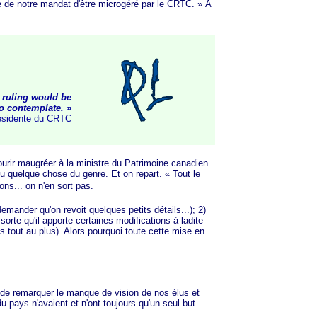
e de notre mandat d'être microgéré par le C
RTC. »
À
 ruling would be
to contempl
ate. »
résidente du CRTC
ourir maugréer à la ministre du Patrimoine canadien
ou quelque chose du genre. Et on repart.
« Tou
t le
ons... on n'en sort pas.
ander qu'on revoit quelques petits détails...); 2)
sorte qu'il apporte certaines modifications à ladite
ts tout au plus). Alors pourquoi toute cette mise en
de remarquer le manque de vision de nos élus et
 pays n'avaient et n'ont toujours qu'un seul but –