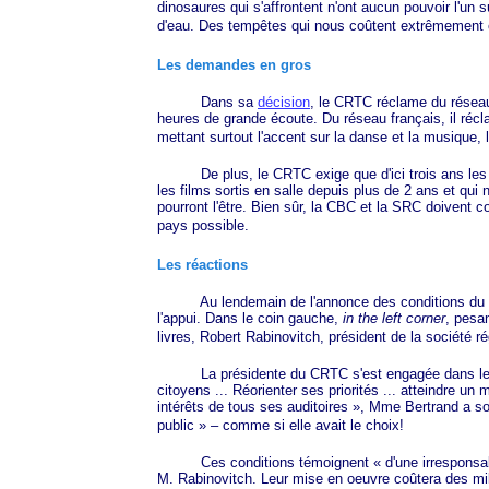
dinosaures qui s'affrontent n'ont aucun pouvoir l'un s
d'eau. Des tempêtes qui nous coûtent extrêmement ch
Les demandes en gros
Dans sa
décision
, le CRTC réclame du réseau
heures de grande écoute. Du réseau français, il ré
mettant surtout l'accent sur la danse et la musique, l
De plus, le CRTC exige que d'ici trois ans les p
les films sortis en salle depuis plus de 2 ans et qu
pourront l'être. Bien sûr, la CBC et la SRC doivent c
pays possible.
Les réactions
Au lendemain de l'annonce des conditions du CRTC
l'appui. Dans le coin gauche,
in the left corner
, pesan
livres, Robert Rabinovitch, président de la société 
La présidente du CRTC s'est engagée dans le jeu en
citoyens ... Réorienter ses priorités ... atteindre un 
intérêts de tous ses audi
toires »
, Mme Bertrand a s
pu
blic »
– comme si elle avait le choix!
Ces conditions témoignent
« d'un
e irresponsab
M. Rabin
ovitch. Leur mise en oeuvre coûtera des mi