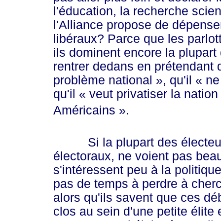
l'éducation, la recherche scie
l'Alliance propose de dépenser
libéraux? Parce que les parlo
ils dominent encore la plupar
rentrer dedans en prétendant q
problème natio
nal »
, qu'il
« ne
qu'il
« ve
ut privatiser la nati
Américai
ns »
.
Si la plupart des électeurs
électoraux, ne voient pas beau
s'intéressent peu à la politique
pas de temps à perdre à cherc
alors qu'ils savent que ces dé
clos au sein d'une petite élite 