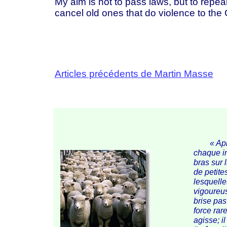
My aim is not to pass laws, but to repea
cancel old ones that do violence to the C
Articles précédents de Martin Masse
« Ap
chaque in
bras sur 
de petite
lesquelle
vigoureus
brise pas 
force rar
agisse; il