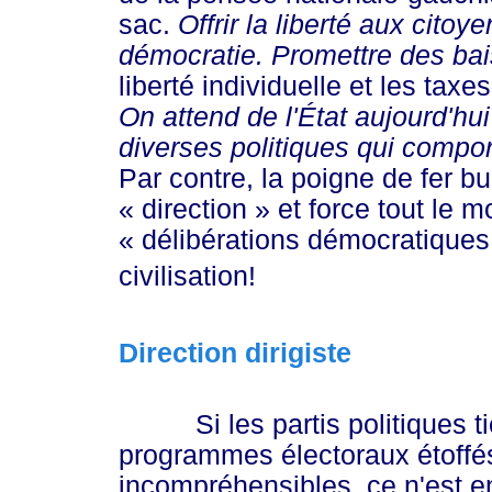
sac.
Offrir la liberté aux cit
démocratie. Promettre des bai
liberté individuelle et les ta
On attend de l'État aujourd'hu
diverses politiques qui compor
Par contre, la poigne de fer b
« direction »
et force tout le m
« dél
ibérations démocratiqu
es
civilisation!
Direction dirigiste
Si les partis politiques tie
programmes électoraux étoffés
incompréhensibles, ce n'est e