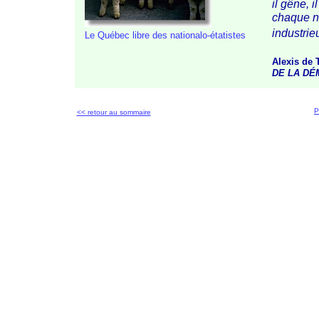
il gêne, i
chaque na
industrie
Le Québec libre des
nationalo-étatistes
Alexis de 
DE LA DÉ
P
<< retour au sommaire