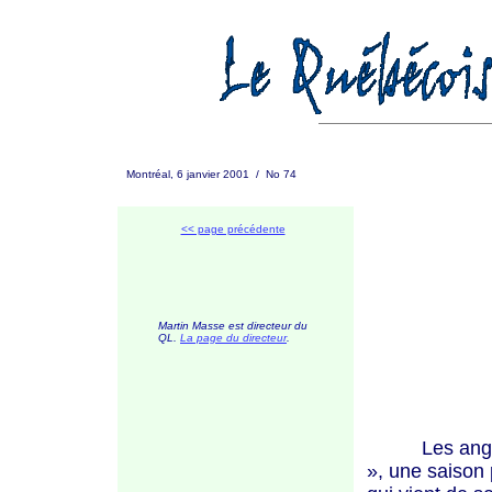
Montréal, 6 janvier 2001 / No 74
<< page précédente
Martin Masse est directeur du
QL.
L
a page du directeur
.
Les angloph
»
, une saison