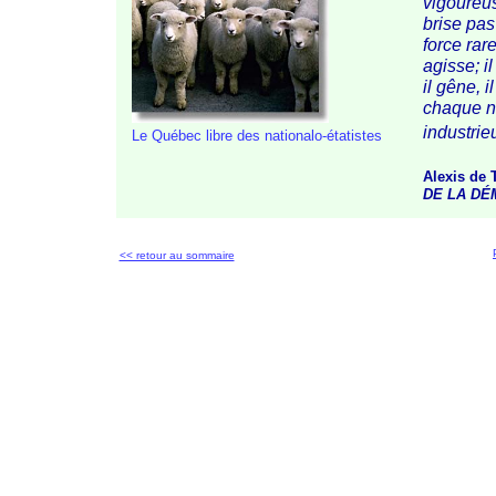
vigoureus
brise pas 
force rar
agisse; il
il gêne, i
chaque na
industrie
Le Québec libre des
nationalo-étatistes
Alexis de 
DE LA DÉ
<< retour au sommaire