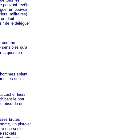
 de tous les
ne pouvant revêtir
éguer un pouvoir
iers, militaires)
 ce droit
ir de le déléguer
nt comme
e sensibles qu'à
 la question.
 hommes soient
r si les seuls
.
à cacher leurs
hibant le port
nc absurde de
sses brutes
femme, un pistolet
tre une seule
e rackets,
 et témoins