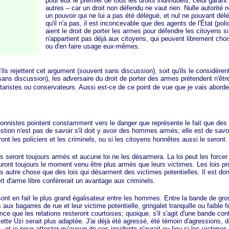
pour eux le premier de tous les droits individuels, celui garant
autres – car un droit non défendu ne vaut rien. Nulle autorité 
un pouvoir qui ne lui a pas été délégué, et nul ne pouvant dél
qu'il n'a pas, il est inconcevable que des agents de l'État (polic
aient le droit de porter les armes pour défendre les citoyens si
n'appartient pas déjà aux citoyens, qui peuvent librement chois
ou d'en faire usage eux-mêmes.
ejettent cet argument (souvent sans discussion), soit qu'ils le considère
ans discussion), les adversaire du droit de porter des armes prétendent n'êtr
taristes ou conservateurs. Aussi est-ce de ce point de vue que je vais aborder
stes pointent constamment vers le danger que représente le fait que des
tion n'est pas de savoir s'il doit y avoir des hommes armés; elle est de savoi
t les policiers et les criminels, ou si les citoyens honnêtes aussi le seront
nt toujours armés et aucune loi ne les désarmera. La loi peut les forcer 
ront toujours le moment venu être plus armés que leurs victimes. Les lois pro
s autre chose que des lois qui désarment des victimes potentielles. Il est do
rt d'arme libre conférerait un avantage aux criminels.
 fait le plus grand égalisateur entre les hommes. Entre la bande de gro
aux bagarres de rue et leur victime potentielle, gringalet tranquille ou faible 
nce que les relations resteront courtoises; quoique, s'il s'agit d'une bande con
ette Uzi serait plus adaptée. J'ai déjà été agressé, été témoin d'agressions, d
c., et je peux attester qu'aucun de ces incidents n'aurait eu lieu si les victimes