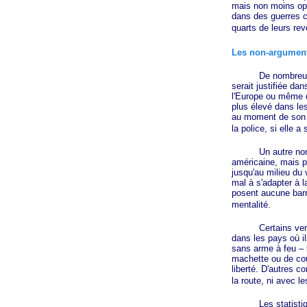
mais non moins opp
dans des guerres co
quarts de leurs re
Les non-argumen
De nombreuses aut
serait justifiée d
l'Europe ou même de
plus élevé dans les
au moment de son a
la police, si elle a
Un autre non-argu
américaine, mais pa
jusqu'au milieu du
mal à s'adapter à 
posent aucune barri
mentalité.
Certains verront 
dans les pays où il
sans arme à feu – 
machette ou de cout
liberté. D'autres c
la route, ni avec l
Les statistiques m