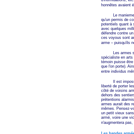
honnêtes avaient é
Le maniement des 
qu'un permis de co
potentiels quant à 
avec quelques milli
défendre contre un
ces voyous sont a
arme – puisqu'ils n
Les armes sont le
spécialiste en arts
témoin puisse être 
que l'on porte). Ai
entre individus mê
Il est impossible
liberté de porter l
côté de voisins ar
dehors des sentiers
prétentions alarmis
armes aurait des r
mêmes. Pensez-vou
un petit vieux sans
armé, voire une vic
n'augmentera pas, m
Les bandes armé