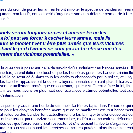
u droit de porter les armes feront miroiter le spectre de bandes armées 
gument non fondé, car la liberté d'organiser son auto-défense permet de lutter
anisé.
els seront toujours armés et aucune loi ne les
 loi peut les forcer à cacher leurs armes, mais ils
ours le moment venu être plus armés que leurs victimes.
hibant le port d'armes ne sont pas autre chose que des
arment des victimes
potentielles. »
estion à poser est celle de savoir d'où surgiraient ces bandes armées, là 
ne fois, la prohibition ne touche que les honnêtes gens; les bandes criminel
ur loi le peuvent déjà, dans tous les endroits abandonnés par la police, et il n'
es bandes apparaissent là où les citoyens honnêtes seraient plus difficiles à
ont actuellement armés que de couteaux, qui leur suffisent à faire la loi, ils 
s, mais nous avons vu plus haut que face à des victimes potentielles tout aus
d'intimidation.
lle il y aurait une horde de criminels fantômes tapis dans l'ombre et qui n'
arme pour les citoyens honnêtes avant que de se manifester est tout bonnemen
difficiles où des bandes font actuellement la loi, la majorité silencieuse est 
qui se terrent pour survivre sans encombre, à défaut de pouvoir se défendre. 
s est que l'ordre public soit respecté, et s'ils avaient la liberté d'organiser l
e mais aussi en louant les services de polices privées, alors ils ne laisserai
maîtres.