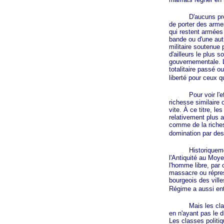
D'aucuns prendron
de porter des arme
qui restent armées 
bande ou d'une autr
militaire soutenue 
d'ailleurs le plus 
gouvernementale. L
totalitaire passé o
liberté pour ceux q
Pour voir l'effet 
richesse similaire 
vite. À ce titre, l
relativement plus a
comme de la richess
domination par de
Historiquement, l
l'Antiquité au Moye
l'homme libre, par
massacre ou répres
bourgeois des ville
Régime a aussi entr
Mais les classes d
en n'ayant pas le d
Les classes politiq