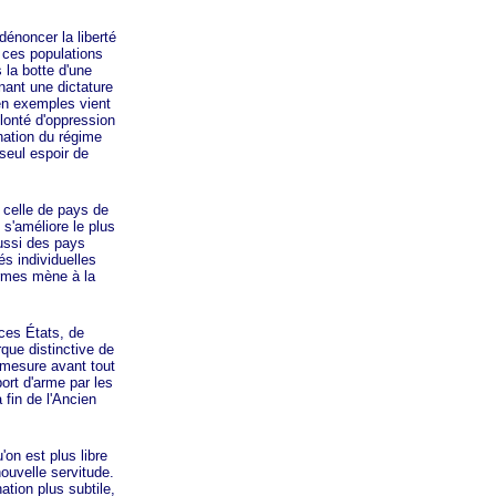
noncer la liberté
 ces populations
 la botte d'une
nant une dictature
 en exemples vient
olonté d'oppression
nation du régime
seul espoir de
 celle de pays de
 s'améliore le plus
aussi des pays
s individuelles
armes mène à la
es États, de
rque distinctive de
 mesure avant tout
ort d'arme par les
 fin de l'Ancien
n est plus libre
ouvelle servitude.
tion plus subtile,