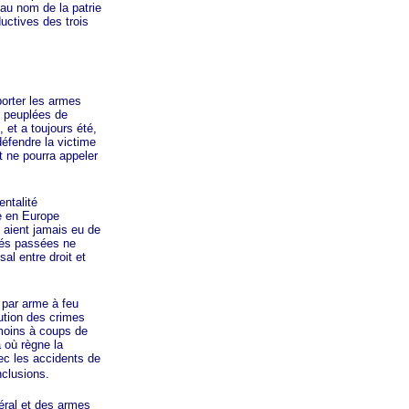
au nom de la patrie
uctives des trois
orter les armes
s peuplées de
 et a toujours été,
défendre la victime
 ne pourra appeler
ntalité
re en Europe
 aient jamais eu de
tés passées ne
al entre droit et
par arme à feu
ution des crimes
 moins à coups de
 où règne la
ec les accidents de
nclusions.
éral et des armes