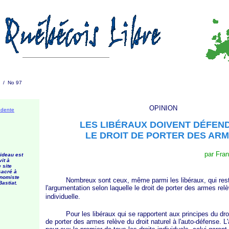
2 / No 97
OPINION
édente
LES LIBÉRAUX DOIVENT DÉFE
LE DROIT DE PORTER DES AR
par Fra
ideau est
vit à
 site
sacré à
onomiste
Nombreux sont ceux, même parmi les libéraux, qui reste
Bastiat.
l'argumentation selon laquelle le droit de porter des armes relè
individuelle.
Pour les libéraux qui se rapportent aux principes du droit 
de porter des armes relève du droit naturel à l'auto-défense. L