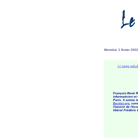
Montréal, 2 février 200
<< page préc
François-René R
informaticien et 
Paris. Il anime le
Bastiat.org
, con
l'oeuvre de l'éc
libéral Frédéric 