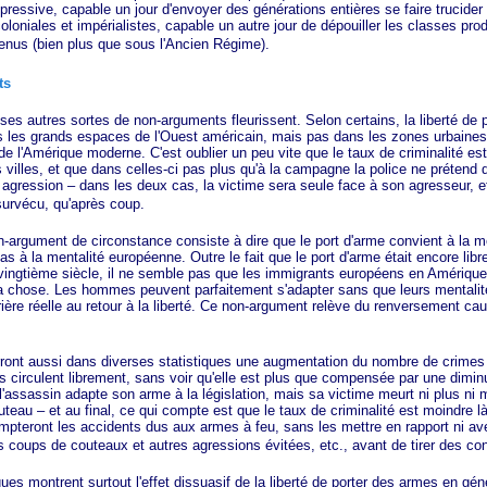
ressive, capable un jour d'envoyer des générations entières se faire trucider 
loniales et impérialistes, capable un autre jour de dépouiller les classes prod
venus (bien plus que sous l'Ancien Régime).
ts
res sortes de non-arguments fleurissent. Selon certains, la liberté de p
ans les grands espaces de l'Ouest américain, mais pas dans les zones urbaine
 l'Amérique moderne. C'est oublier un peu vite que le taux de criminalité est,
 villes, et que dans celles-ci pas plus qu'à la campagne la police ne prétend 
gression – dans les deux cas, la victime sera seule face à son agresseur, et
 survécu, qu'après coup.
ment de circonstance consiste à dire que le port d'arme convient à la me
s à la mentalité européenne. Outre le fait que le port d'arme était encore lib
 vingtième siècle, il ne semble pas que les immigrants européens en Amérique
la chose. Les hommes peuvent parfaitement s'adapter sans que leurs mentali
ère réelle au retour à la liberté. Ce non-argument relève du renversement caus
aussi dans diverses statistiques une augmentation du nombre de crimes 
s circulent librement, sans voir qu'elle est plus que compensée par une dimin
l'assassin adapte son arme à la législation, mais sa victime meurt ni plus ni
eau – et au final, ce qui compte est que le taux de criminalité est moindre là
ompteront les accidents dus aux armes à feu, sans les mettre en rapport ni av
es coups de couteaux et autres agressions évitées, etc., avant de tirer des co
ontrent surtout l'effet dissuasif de la liberté de porter des armes en gén