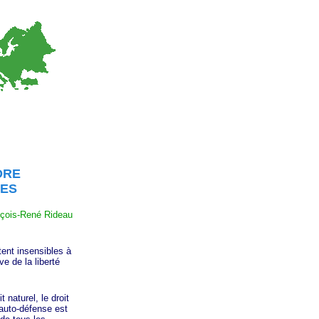
NDRE
MES
nçois-René Rideau
nt insensibles à
ve de la liberté
naturel, le droit
'auto-défense est