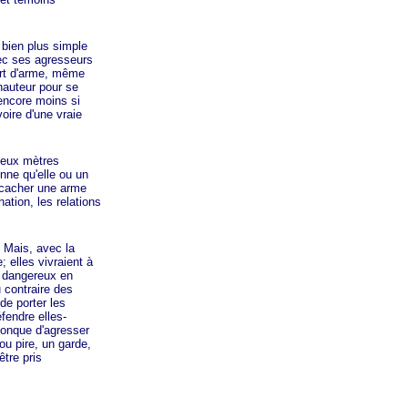
bien plus simple
vec ses agresseurs
port d'arme, même
 hauteur pour se
encore moins si
oire d'une vraie
deux mètres
onne qu'elle ou un
e cacher une arme
ation, les relations
Mais, avec la
 elles vivraient à
 dangereux en
 contraire des
de porter les
fendre elles-
onque d'agresser
ou pire, un garde,
être pris