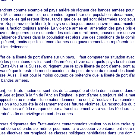
t comme exemple tel pays arriéré où règnent des bandes armées pour dé
s. Mais encore une fois, ces bandes règnent sur des populations désarmées;
sont celles qui restent libres, tandis que celles qui sont désarmées sont sous
e. Supprimez cette liberté, le pays sera toujours aussi pauvre et aura mainte
par la faction toujours armée. La violence armée et l'arriération des pays pris
souvent de guerres pour ou contre des dictatures militaires, causées par une v
'absence d'armes dans la population est alors une des conditions de la domi
u présent, tandis que l'existence d'armes non-gouvernementales représente le 
ui les détiennent.
de la liberté de port d'arme sur un pays, il faut comparer sa situation avec
où les populations civiles sont désarmées, et voir dans quels pays la situation
es États-Unis et la Suisse, où règnent une relative liberté de port d'arme, sont 
vancé que le reste du monde occidental du point de vue du respect des liberté
e. Aussi, il est pour le moins douteux de prétendre que la liberté de port d'
s bandes armées.
es États modernes sont nés de la conquête et de la domination et dans c
n Âge et jusqu'à la fin de l'Ancien Régime, le port d'arme a toujours été la ma
 opposition au membre d'une nation dominée, au serf, à l'esclave. La première
sion a toujours été le désarmement des futures victimes. La reconquête du p
s franches a été la marque de leur affranchissement vis-à-vis des féodaux. La
aîné la fin du privilège du port des armes.
irigeantes des États-nations contemporains veulent nous faire croire qu'o
roit de se défendre soi-même, pour nous faire accepter volontairement notre n
ues électives ont remplacé les classes politiques héréditaires dans une domina