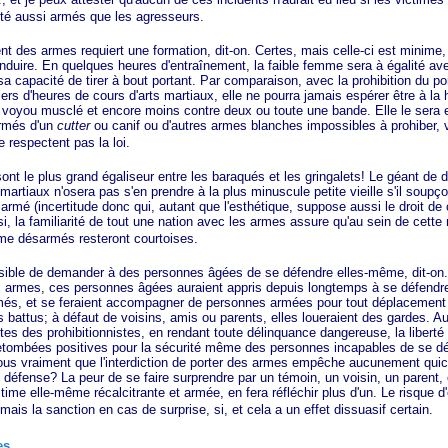
té aussi armés que les agresseurs.
armes requiert une formation, dit-on. Certes, mais celle-ci est minime, 
nduire. En quelques heures d'entraînement, la faible femme sera à égalité a
sa capacité de tirer à bout portant. Par comparaison, avec la prohibition du 
ers d'heures de cours d'arts martiaux, elle ne pourra jamais espérer être à la
 voyou musclé et encore moins contre deux ou toute une bande. Elle le sera 
rmés d'un
cutter
ou canif ou d'autres armes blanches impossibles à prohiber, v
e respectent pas la loi.
 plus grand égaliseur entre les baraqués et les gringalets! Le géant de 
 martiaux n'osera pas s'en prendre à la plus minuscule petite vieille s'il soupç
armé (incertitude donc qui, autant que l'esthétique, suppose aussi le droit d
nsi, la familiarité de tout une nation avec les armes assure qu'au sein de cette n
me désarmés resteront courtoises.
 de demander à des personnes âgées de se défendre elles-même, dit-on. 
es armes, ces personnes âgées auraient appris depuis longtemps à se défendre;
més, et se feraient accompagner de personnes armées pour tout déplacement
 battus; à défaut de voisins, amis ou parents, elles loueraient des gardes. Au
tes des prohibitionnistes, en rendant toute délinquance dangereuse, la liberté 
etombées positives pour la sécurité même des personnes incapables de se dé
s vraiment que l'interdiction de porter des armes empêche aucunement quic
 défense? La peur de se faire surprendre par un témoin, un voisin, un parent, 
time elle-même récalcitrante et armée, en fera réfléchir plus d'un. Le risque d'
ais la sanction en cas de surprise, si, et cela a un effet dissuasif certain.
es