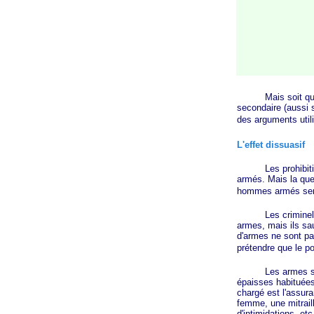
Mais soit qu'ils r
secondaire (aussi s
des arguments utili
L'effet dissuasif
Les prohibitionni
armés. Mais la ques
hommes armés seron
Les criminels sero
armes, mais ils sau
d'armes ne sont pa
prétendre que le po
Les armes sont en
épaisses habituées 
chargé est l'assura
femme, une mitraill
d'intimidations, et