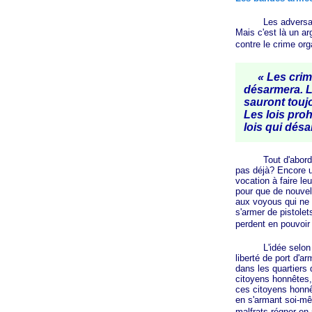
Les adversaires d
Mais c'est là un ar
contre le crime org
« Les crimin
désarmera. La
sauront touj
Les lois pro
lois qui dés
Tout d'abord la qu
pas déjà? Encore u
vocation à faire le
pour que de nouvell
aux voyous qui ne s
s'armer de pistolet
perdent en pouvoir 
L'idée selon laque
liberté de port d'
dans les quartiers 
citoyens honnêtes, 
ces citoyens honnête
en s'armant soi-mêm
malfrats régner en 