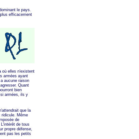
dominant le pays.
 plus efficacement
où elles n'existent
les armées ayant
y a aucune raison
 agresser. Quant
pourront bien
si armées, ils y
attendrait que la
t ridicule. Même
composée de
L'intérêt de tous
eur propre défense,
ent pas les petits