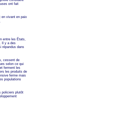
ses ont fait
 en vivant en paix
s.
 entre les États,
 Il y a des
 si répandus dans
s, cessent de
ues selon ce qui
et ferment les
ers les produits de
ensive ferme mais
des populations
oliciers plutôt
éveloppement