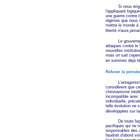
Si nous érigeons e
l'appliquant logiqu
une guerre contre t
régimes que nous n
mettre le monde à f
liberté n'aura jam
Le gouvernement am
attaques contre le
nouvelles instituti
mais on sait cepend
en sommes déjà t
Refuser la pensée 
L'antagonisme en
considèrent que ce
christianisme intol
incompatible avec c
individuelle, préca
telle évolution ne
développées sur la
De toute façon, d'
pacifiques qui ne
responsables des a
faudrait d'abord vo
leur haine envers n