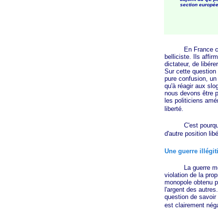
section europé
En France cepend
belliciste. Ils affi
dictateur, de libér
Sur cette question
pure confusion, un 
qu'à réagir aux slo
nous devons être p
les politiciens amé
liberté.
C'est pourquoi il 
d'autre position lib
Une guerre illégi
La guerre menée p
violation de la pro
monopole obtenu pa
l'argent des autres
question de savoir 
est clairement néga