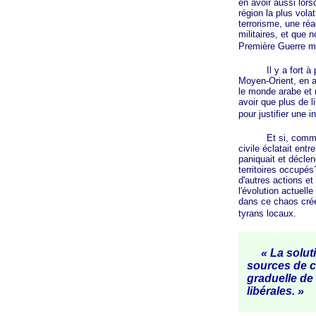
en avoir aussi lors
région la plus vola
terrorisme, une réa
militaires, et que 
Première Guerre m
Il y a fort à pari
Moyen-Orient, en au
le monde arabe et m
avoir que plus de l
pour justifier une i
Et si, comme en Ir
civile éclatait ent
paniquait et déclen
territoires occupés
d'autres actions et
l'évolution actuelle
dans ce chaos créé 
tyrans locaux.
« La solution
sources de co
graduelle de 
libérales. »