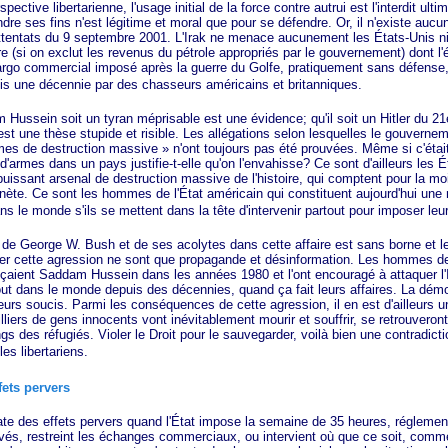
 libertarienne, l'usage initial de la force contre autrui est l'interdit ultime
ndre ses fins n'est légitime et moral que pour se défendre. Or, il n'existe aucu
 attentats du 9 septembre 2001. L'Irak ne menace aucunement les États-Unis ni
e (si on exclut les revenus du pétrole appropriés par le gouvernement) dont l
rgo commercial imposé après la guerre du Golfe, pratiquement sans défens
is une décennie par des chasseurs américains et britanniques.
n soit un tyran méprisable est une évidence; qu'il soit un Hitler du 21e 
st une thèse stupide et risible. Les allégations selon lesquelles le gouvernem
mes
de destruction massive
»
n'ont toujours pas été prouvées. Même si c'était
'armes dans un pays justifie-t-elle qu'on l'envahisse? Ce sont d'ailleurs les É
puissant arsenal de destruction massive de l'histoire, qui comptent pour la m
lanète. Ce sont les hommes de l'État américain qui constituent aujourd'hui un
dans le monde s'ils se mettent dans la tête d'intervenir partout pour imposer le
eorge W. Bush et de ses acolytes dans cette affaire est sans borne et le
ifier cette agression ne sont que propagande et désinformation. Les hommes de
nçaient Saddam Hussein dans les années 1980 et l'ont encouragé à attaquer l'I
out dans le monde depuis des décennies, quand ça fait leurs affaires. La démocr
leurs soucis. Parmi les conséquences de cette agression, il en est d'ailleurs un
iers de gens innocents vont inévitablement mourir et souffrir, se retrouveron
angs des réfugiés. Violer le Droit pour le sauvegarder, voilà bien une contradicti
les libertariens.
fets pervers
s effets pervers quand l'État impose la semaine de 35 heures, réglement
és, restreint les échanges commerciaux, ou intervient où que ce soit, commen