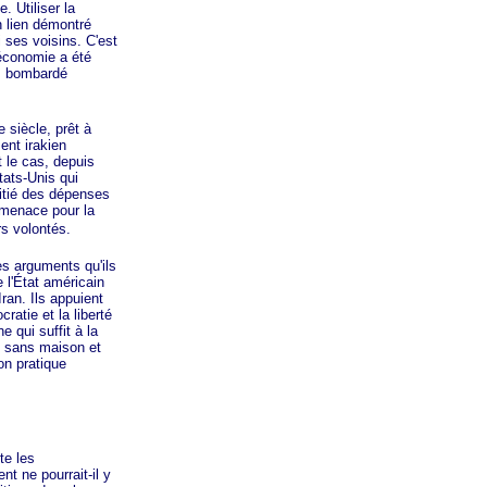
. Utiliser la
n lien démontré
 ses voisins. C'est
'économie a été
e, bombardé
siècle, prêt à
ent irakien
 le cas, depuis
tats-Unis qui
oitié des dépenses
e menace pour la
urs volontés.
s arguments qu'ils
 l'État américain
ran. Ils appuient
atie et la liberté
e qui suffit à la
t sans maison et
on pratique
e les
t ne pourrait-il y