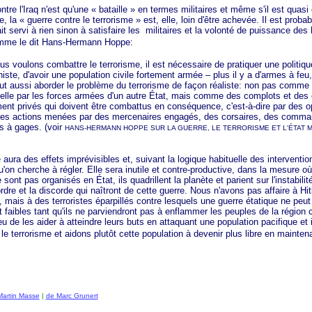
 l'Iraq n'est qu'une
« bataille »
en termes militaires et même s'il est quasi 
e, la
«
guerre
contre
le
terrorisme »
est, elle, loin d'être achevée. Il est proba
fait servi à rien sinon à satisfaire les militaires et la volonté de puissance de
omme le dit Hans-Hermann Hoppe:
lons combattre le terrorisme, il est nécessaire de pratiquer une politiqu
niste, d'avoir une population civile fortement armée – plus il y a d'armes à feu,
aut aussi aborder le problème du terrorisme de façon réaliste: non pas comme
elle par les forces armées d'un autre État, mais comme des complots et des
ent privés qui doivent être combattus en conséquence, c'est-à-dire par des o
 des actions menées par des mercenaires engagés, des corsaires, des comma
s à gages. (voir
HANS-HERMANN HOPPE SUR LA GUERRE, LE TERRORISME ET L'ÉTAT 
des effets imprévisibles et, suivant la logique habituelle des intervention
u'on cherche à régler. Elle sera inutile et contre-productive, dans la mesure 
sont pas organisés en État, ils quadrillent la planète et parient sur l'instabilit
dre et la discorde qui naîtront de cette guerre. Nous n'avons pas affaire à Hit
re, mais à des terroristes éparpillés contre lesquels une guerre étatique ne peut
nt faibles tant qu'ils ne parviendront pas à enflammer les peuples de la région 
u de les aider à atteindre leurs buts en attaquant une population pacifique et 
le terrorisme et aidons plutôt cette population à devenir plus libre en maintena
Martin Masse
|
de Marc Grunert