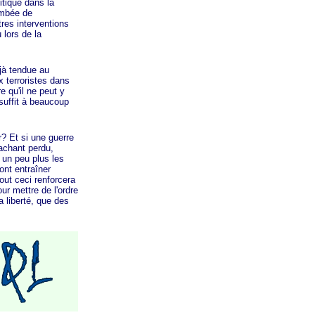
itique dans la
ambée de
tres interventions
 lors de la
jà tendue au
x terroristes dans
e qu'il ne peut y
 suffit à beaucoup
? Et si une guerre
sachant perdu,
r un peu plus les
ont entraîner
tout ceci renforcera
our mettre de l'ordre
a liberté, que des