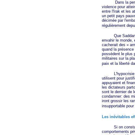
Dans la perspective
violence pour attei
entre l'Irak et les
un petit pays pauvr
décimée par l'emba
régulièrement depu
Que Saddam Hussei
envahir le monde, e
cacherait des
« ar
quand la présence d
possèdent le plus 
militaires sur la p
paix et la liberté 
L'hypocrisie de G
utilisent pour just
appuyaient et fina
les dictateurs part
sont le dernier de 
condamner: des mill
iront grossir les r
insupportable pour 
Les inévitables ef
Si on constate de
comportements priv