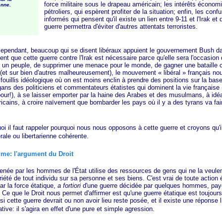
force militaire sous le drapeau américain; les intérêts écon
enne.
pétroliers, qui espèrent profiter de la situation; enfin, les conf
informés qui pensent qu'il existe un lien entre 9-11 et l'Irak et 
guerre permettra d'éviter d'autres attentats terroristes.
ant, beaucoup qui se disent libéraux appuient le gouvernement Bush da
rment que cette guerre contre l'Irak est nécessaire parce qu'elle sera l'occasion 
er un peuple, de supprimer une menace pour le monde, de gagner une bataille c
 (et sur bien d'autres malheureusement), le mouvement
« libéral »
français no
fouillis idéologique où on est moins enclin à prendre des positions sur la base
gans des politiciens et commentateurs étatistes qui dominent la vie française (
our!), à se laisser emporter par la haine des Arabes et des musulmans, à idé
ricains, à croire naïvement que bombarder les pays où il y a des tyrans va fair
faut rappeler pourquoi nous nous opposons à cette guerre et croyons qu'il
érale ou libertarienne cohérente.
time: l'argument du Droit
ar les hommes de l'État utilise des ressources de gens qui ne la veulent
priété de tout individu sur sa personne et ses biens. C'est vrai de toute action 
r la force étatique,
a fortiori
d'une guerre décidée par quelques hommes, payé
. Ce que le Droit nous permet d'affirmer est qu'une guerre étatique est toujours 
si cette guerre devrait ou non avoir lieu reste posée, et il existe une réponse l
tive: il s'agira en effet d'une pure et simple agression.