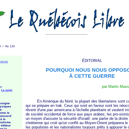
03 / No 120
ÉDITORIAL
édente
POURQUOI NOUS NOUS OPPOS
À CETTE GUERRE
par Martin Mass
t
.
La page
En Amérique du Nord, la plupart des libertariens sont con
seigne
qui se prépare en Irak. Ceux qui sont en faveur sont les néoc
hysiques
rêvent d'une
pax americana
à l'échelle planétaire et veulent 
de
nime le
de société occidental de force aux pays arabes; les pro-sionis
consacré
un moyen d'assurer la sécurité d'Israël; une partie de la droit
 à la
éralisme.
chrétienne qui croit qu'un conflit au Moyen-Orient préparera le 
 éditeur
les populistes et les nationalistes toujours prêts à appuyer le
ur la