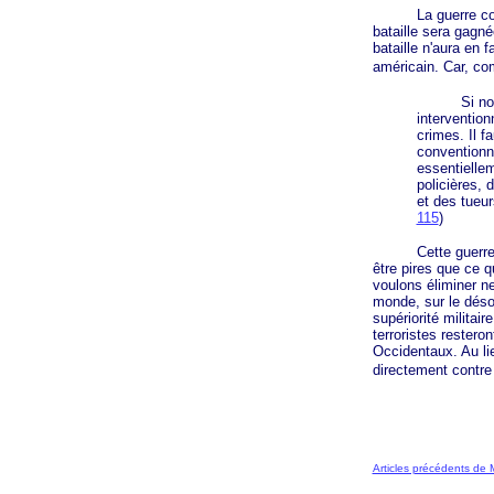
La guerre contre
bataille sera gagné
bataille n'aura en 
américain. Car, c
Si nous vou
intervention
crimes. Il f
conventionn
essentiellem
policières,
et des tueur
115
)
Cette guerre aura 
être pires que ce q
voulons éliminer ne 
monde, sur le désor
supériorité militai
terroristes restero
Occidentaux. Au lie
directement contre 
Articles précédents de 