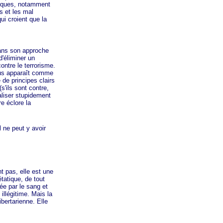
omiques, notamment
us et les mal
qui croient que la
ns son approche
d'éliminer un
ontre le terrorisme.
us apparaît comme
 de principes clairs
s'ils sont contre,
aliser stupidement
e éclore la
 ne peut y avoir
 pas, elle est une
étatique, de tout
e par le sang et
illégitime. Mais la
ibertarienne. Elle