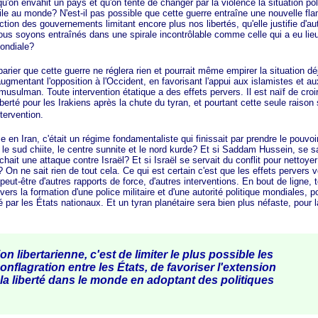
qu'on envahit un pays et qu'on tente de changer par la violence la situation pol
tile au monde? N'est-il pas possible que cette guerre entraîne une nouvelle fl
ction des gouvernements limitant encore plus nos libertés, qu'elle justifie d'au
nous soyons entraînés dans une spirale incontrôlable comme celle qui a eu lieu
ondiale?
er que cette guerre ne réglera rien et pourrait même empirer la situation dé
gmentant l'opposition à l'Occident, en favorisant l'appui aux islamistes et au
usulman. Toute intervention étatique a des effets pervers. Il est naïf de croir
iberté pour les Irakiens après la chute du tyran, et pourtant cette seule raison
ntervention.
an, c'était un régime fondamentaliste qui finissait par prendre le pouvoir
re le sud chiite, le centre sunnite et le nord kurde? Et si Saddam Hussein, se 
chait une attaque contre Israël? Et si Israël se servait du conflit pour nettoye
? On ne sait rien de tout cela. Ce qui est certain c'est que les effets pervers v
 peut-être d'autres rapports de force, d'autres interventions. En bout de ligne, 
 vers la formation d'une police militaire et d'une autorité politique mondiales, p
par les États nationaux. Et un tyran planétaire sera bien plus néfaste, pour l
 libertarienne, c'est de limiter le plus possible les
nflagration entre les États, de favoriser l'extension
la liberté dans le monde en adoptant des politiques