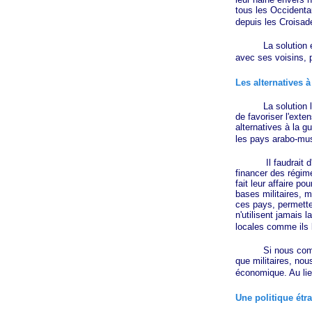
tous les Occidenta
depuis les Croisade
La solution est de
avec ses voisins, 
Les alternatives à
La solution libert
de favoriser l'exte
alternatives à la g
les pays arabo-mus
Il faudrait d'abo
financer des régim
fait leur affaire p
bases militaires, m
ces pays, permette
n'utilisent jamais 
locales comme ils l
Si nous commencion
que militaires, nou
économique. Au lie
Une politique étr