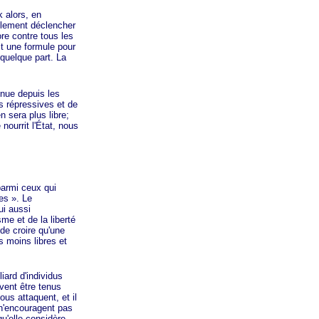
k alors, en
ellement déclencher
re contre tous les
t une formule pour
 quelque part. La
nue depuis les
s répressives et de
n sera plus libre;
nourrit l'État, nous
armi ceux qui
es »
. Le
ui aussi
me et de la liberté
 de croire qu'une
s moins libres et
iard d'individus
vent être tenus
us attaquent, et il
 n'encouragent pas
u'elle considère