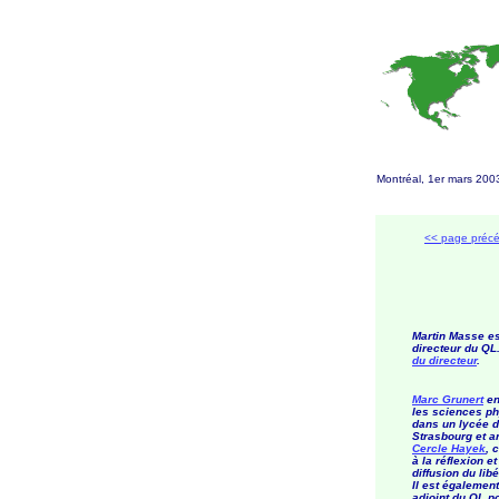
Montréal, 1er mars 20
<< page préc
Martin Masse es
directeur du QL
du directeur
.
Marc Grunert
en
les sciences p
dans un lycée 
Strasbourg et a
Cercle Hayek
, 
à la réflexion et
diffusion du lib
Il est également
adjoint du QL po