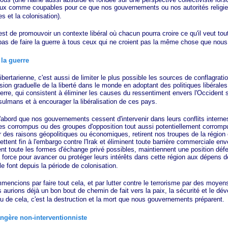
ux comme coupables pour ce que nos gouvernements ou nos autorités religieu
s et la colonisation).
 promouvoir un contexte libéral où chacun pourra croire ce qu'il veut tout
pas de faire la guerre à tous ceux qui ne croient pas la même chose que nou
 la guerre
arienne, c'est aussi de limiter le plus possible les sources de conflagration
nsion graduelle de la liberté dans le monde en adoptant des politiques libérales.
uerre, qui consistent à éliminer les causes du ressentiment envers l'Occident
ulmans et à encourager la libéralisation de ces pays.
rd que nos gouvernements cessent d'intervenir dans leurs conflits interne
es corrompus ou des groupes d'opposition tout aussi potentiellement corromp
our des raisons géopolitiques ou économiques, retirent nos troupes de la région 
ettent fin à l'embargo contre l'Irak et éliminent toute barrière commerciale env
nt toute les formes d'échange privé possibles, maintiennent une position déf
la force pour avancer ou protéger leurs intérêts dans cette région aux dépens 
e font depuis la période de colonisation.
s par faire tout cela, et par lutter contre le terrorisme par des moyens p
s aurions déjà un bon bout de chemin de fait vers la paix, la sécurité et le d
u de cela, c'est la destruction et la mort que nous gouvernements préparent.
angère non-interventionniste