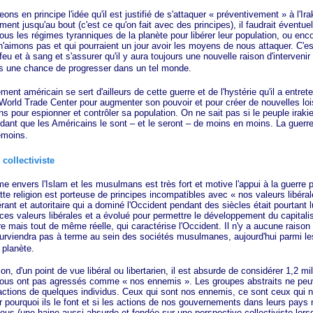
n principe l'idée qu'il est justifié de s'attaquer
« préventivement »
à l'Ira
ement jusqu'au bout (c'est ce qu'on fait avec des principes), il faudrait éventu
ous les régimes tyranniques de la planète pour libérer leur population, ou enco
'aimons pas et qui pourraient un jour avoir les moyens de nous attaquer. C'es
eu et à sang et s'assurer qu'il y aura toujours une nouvelle raison d'intervenir
ais une chance de progresser dans un tel monde.
éricain se sert d'ailleurs de cette guerre et de l'hystérie qu'il a entrete
 World Trade Center pour augmenter son pouvoir et pour créer de nouvelles loi
ons pour espionner et contrôler sa population. On ne sait pas si le peuple irakie
ant que les Américains le sont – et le seront – de moins en moins. La guerre 
émoins.
collectiviste
vers l'Islam et les musulmans est très fort
et motive l'appui à la guerre
p
tte religion est porteuse de principes incompatibles avec
« nos valeurs libéral
érant et autoritaire qui a dominé l'Occident pendant des siècles était pourtant l
es valeurs libérales et a évolué pour permettre le développement du capitalis
ire mais tout de même réelle, qui caractérise l'Occident. Il n'y a aucune raison
 surviendra pas à terme au sein des sociétés musulmanes, aujourd'hui parmi le
 planète.
un point de vue libéral ou libertarien, il est absurde de considérer 1,2 mill
 nous ont pas agressés comme
« nos ennemis »
. Les groupes abstraits ne peu
ctions de quelques individus. Ceux qui sont nos ennemis, ce sont ceux qui no
ir pourquoi ils le font et si les actions de nos gouvernements dans leurs pays
ous (une haine aussi absurde et fondée sur une perspective collectiviste lorsq