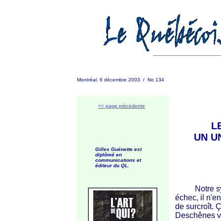
Montréal, 6 décembre 2003 / No 134
<< page précédente
L
UN U
Gilles Guénette est
diplômé en
communications et
éditeur du QL.
Notre systè
échec, il n'e
de surcroît. 
Deschênes vi