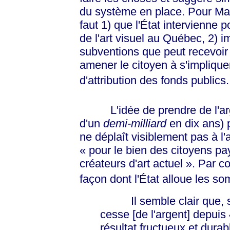
du système en place. Pour Mar
faut 1) que l'État intervienne 
de l'art visuel au Québec, 2) 
subventions que peut recevoir u
amener le citoyen à s'impliqu
d'attribution des fonds publics.
L'idée de prendre de l'arge
d'un
demi-milliard
en dix ans) p
ne déplaît visiblement pas à l'a
« pour
le bien des citoyens pay
créateurs d'art
actuel »
. Par co
façon dont l'État alloue les s
Il semble clair que, si 
cesse [de l'argent] depui
résultat fructueux et durab