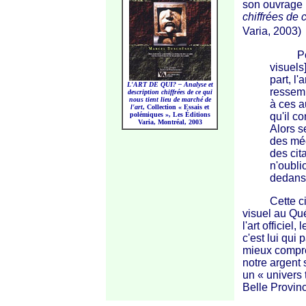
son ouvrage i
chiffrées de 
Varia, 2003)
Pour s
visuels
part, l'
L'ART DE QUI? – Analyse et
ressemb
description chiffrées de ce qui
nous tient lieu de marché de
à ces a
l'art
, Collection
« Essais
et
polémiques »
, Les Éditions
qu'il co
Varia, Montréal, 2003
Alors s
des méd
des cita
n'oublio
dedans.
Cette citati
visuel au Qu
l'art officiel
c'est lui qui 
mieux compre
notre argent 
un
« univers
t
Belle Provinc