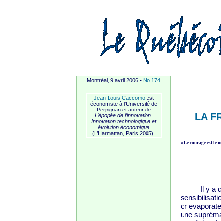
Montréal, 9 avril 2006 •
No 174
Jean-Louis Caccomo
est
économiste à l'Université de
Perpignan et auteur de
LA F
L’épopée de l’innovation.
Innovation technologique et
évolution économique
(L’Harmattan, Paris 2005).
« Le courage est le m
Il y a que
sensibilisat
or evaporate
une suprémat