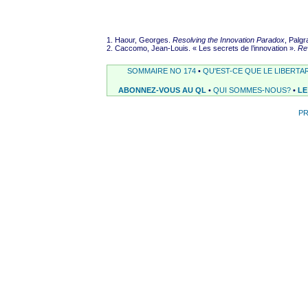
1. Haour, Georges.
Resolving the Innovation Paradox
, Palg
2. Caccomo, Jean-Louis. « Les secrets de l’innovation ».
Rev
SOMMAIRE NO 174
•
QU'EST-CE QUE LE LIBERTA
ABONNEZ-VOUS AU QL
•
QUI SOMMES-NOUS?
•
LE
P