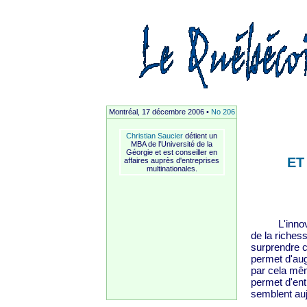
Montréal, 17 décembre 2006 •
No 206
Christian Saucier
détient un
MBA de l'Université de la
Géorgie et est conseiller en
ET
affaires auprès d'entreprises
multinationales.
L'innovatio
de la riches
surprendre c
permet d'aug
par cela mêm
permet d'ent
semblent auj