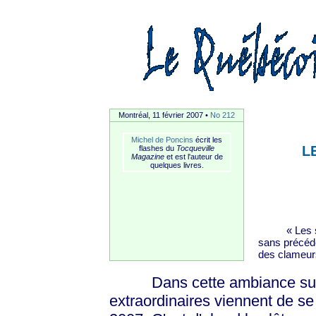
Montréal, 11 février 2007 •
No 212
Michel de Poncins
écrit les
L
flashes du
Tocqueville
Magazine
et est l'auteur de
quelques livres.
« Les scien
sans précéde
des clameurs
Dans cette ambiance survol
extraordinaires viennent de se