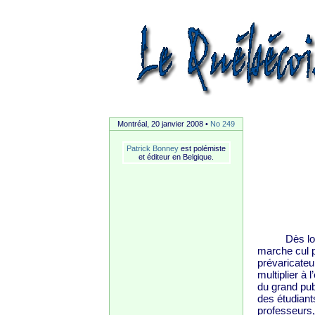
Montréal, 20 janvier 2008 •
No 249
Patrick Bonney
est polémiste
et éditeur en Belgique.
Dès lors qu
marche cul p
prévaricateu
multiplier à
du grand pub
des étudiant
professeurs,