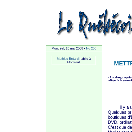
Montréal, 15 mai 2008 •
No 256
Mathieu Bréard
habite à
METT
Montréal.
« L'embargo exprime 
relique de la guerre 
Il y a une 
Quelques pri
boutiques d’É
DVD, ordinat
C’est que de