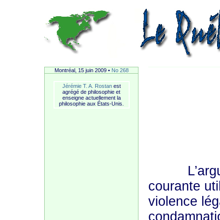
Montréal, 15 juin 2009 •
No 268
Jérémie T. A. Rostan
est
agrégé de philosophie et
enseigne actuellement la
philosophie aux États-Unis.
L’argumen
courante util
violence lég
condamnatio