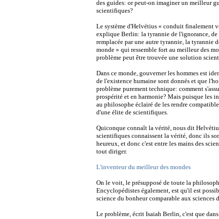
des guides: or peut-on imaginer un meilleur gu
scientifiques?
Le système d'Helvétius « conduit finalement ve
explique Berlin: la tyrannie de l'ignorance, de l
remplacée par une autre tyrannie, la tyrannie d
monde » qui ressemble fort au meilleur des mon
problème peut être trouvée une solution scient
Dans ce monde, gouverner les hommes est ident
de l'existence humaine sont donnés et que l'ho
problème purement technique: comment s'assur
prospérité et en harmonie? Mais puisque les int
au philosophe éclairé de les rendre compatible
d'une élite de scientifiques.
Quiconque connaît la vérité, nous dit Helvétius
scientifiques connaissent la vérité, donc ils s
heureux, et donc c'est entre les mains des scien
tout diriger.
L'inventeur du meilleur des mondes
On le voit, le présupposé de toute la philosoph
Encyclopédistes également, est qu'il est possi
science du bonheur comparable aux sciences de
Le problème, écrit Isaiah Berlin, c'est que dans