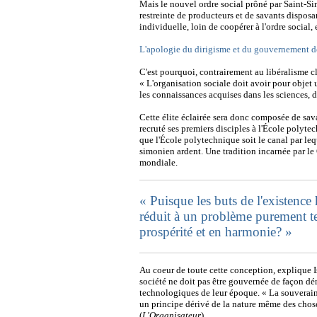
Mais le nouvel ordre social prôné par Saint-Sim
restreinte de producteurs et de savants disposa
individuelle, loin de coopérer à l'ordre social,
L'apologie du dirigisme et du gouvernement de
C'est pourquoi, contrairement au libéralisme 
« L'organisation sociale doit avoir pour objet
les connaissances acquises dans les sciences, da
Cette élite éclairée sera donc composée de savan
recruté ses premiers disciples à l'École polyte
que l'École polytechnique soit le canal par lequ
simonien ardent. Une tradition incarnée par le
mondiale.
« Puisque les buts de l'existenc
réduit à un problème purement t
prospérité et en harmonie? »
Au coeur de toute cette conception, explique Isa
société ne doit pas être gouvernée de façon dém
technologiques de leur époque. « La souveraine
un principe dérivé de la nature même des choses
(
L'Organisateur
).