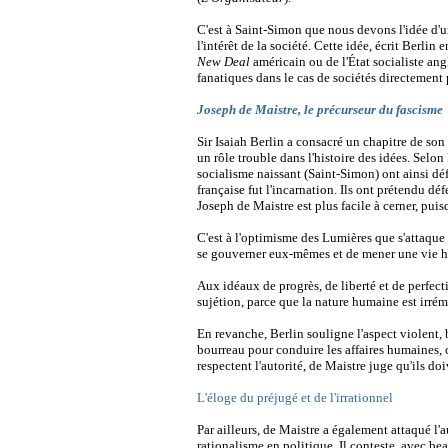
C'est à Saint-Simon que nous devons l'idée d'u
l'intérêt de la société. Cette idée, écrit Berli
New Deal
américain ou de l'État socialiste ang
fanatiques dans le cas de sociétés directemen
Joseph de Maistre, le précurseur du fascisme
Sir Isaiah Berlin a consacré un chapitre de son
un rôle trouble dans l'histoire des idées. Selo
socialisme naissant (Saint-Simon) ont ainsi déf
française fut l'incarnation. Ils ont prétendu d
Joseph de Maistre est plus facile à cerner, pui
C'est à l'optimisme des Lumières que s'attaque d
se gouverner eux-mêmes et de mener une vie he
Aux idéaux de progrès, de liberté et de perfecti
sujétion, parce que la nature humaine est irr
En revanche, Berlin souligne l'aspect violent, b
bourreau pour conduire les affaires humaines, c
respectent l'autorité, de Maistre juge qu'ils do
L'éloge du préjugé et de l'irrationnel
Par ailleurs, de Maistre a également attaqué l'
rationalisme en politique. Il conteste, avec b