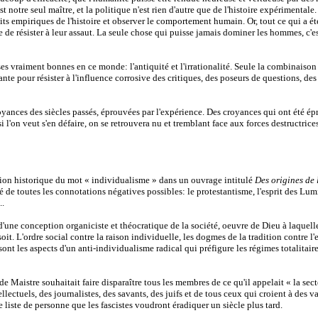
est notre seul maître, et la politique n'est rien d'autre que de l'histoire expérimentale
its empiriques de l'histoire et observer le comportement humain. Or, tout ce qui a ét
le de résister à leur assaut. La seule chose qui puisse jamais dominer les hommes, c'e
es vraiment bonnes en ce monde: l'antiquité et l'irrationalité. Seule la combinaison
nte pour résister à l'influence corrosive des critiques, des poseurs de questions, des
yances des siècles passés, éprouvées par l'expérience. Des croyances qui ont été é
i l'on veut s'en défaire, on se retrouvera nu et tremblant face aux forces destructrice
ntion historique du mot « individualisme » dans un ouvrage intitulé
Des origines de 
 de toutes les connotations négatives possibles: le protestantisme, l'esprit des Lumi
..
 d'une conception organiciste et théocratique de la société, oeuvre de Dieu à laquelle
t. L'ordre social contre la raison individuelle, les dogmes de la tradition contre l'e
 sont les aspects d'un anti-individualisme radical qui préfigure les régimes totalitair
e Maistre souhaitait faire disparaître tous les membres de ce qu'il appelait « la sect
lectuels, des journalistes, des savants, des juifs et de tous ceux qui croient à des v
e liste de personne que les fascistes voudront éradiquer un siècle plus tard.