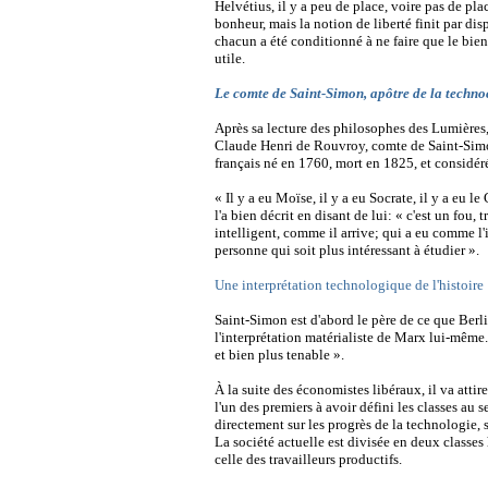
Helvétius, il y a peu de place, voire pas de pl
bonheur, mais la notion de liberté finit par disp
chacun a été conditionné à ne faire que le bie
utile.
Le comte de Saint-Simon, apôtre de la techno
Après sa lecture des philosophes des Lumières, I
Claude Henri de Rouvroy, comte de Saint-Simon
français né en 1760, mort en 1825, et considé
« Il y a eu Moïse, il y a eu Socrate, il y a eu l
l'a bien décrit en disant de lui: « c'est un fo
intelligent, comme il arrive; qui a eu comme l'i
personne qui soit plus intéressant à étudier ».
Une interprétation technologique de l'histoire
Saint-Simon est d'abord le père de ce que Berli
l'interprétation matérialiste de Marx lui-même.
et bien plus tenable ».
À la suite des économistes libéraux, il va attire
l'un des premiers à avoir défini les classes au
directement sur les progrès de la technologie, 
La société actuelle est divisée en deux classes h
celle des travailleurs productifs.