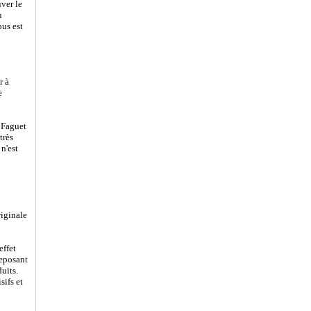
uver le
ù
ous est
r à
e
e Faguet
très
 n'est
riginale
effet
reposant
uits.
sifs et