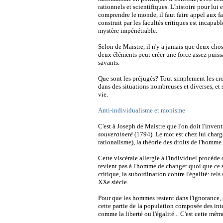
rationnels et scientifiques. L'histoire pour lui 
comprendre le monde, il faut faire appel aux fa
construit par les facultés critiques est incapab
mystère impénétrable.
Selon de Maistre, il n'y a jamais que deux chos
deux éléments peut créer une force assez puissa
savants.
Que sont les préjugés? Tout simplement les cro
dans des situations nombreuses et diverses, et s
vie.
Anti-individualisme et monisme
C'est à Joseph de Maistre que l'on doit l'inve
souveraineté
(1794). Le mot est chez lui chargé
rationalisme), la théorie des droits de l'homme.
Cette viscérale allergie à l'individuel procède
revient pas à l'homme de changer quoi que ce soi
critique, la subordination contre l'égalité: tels
XXe siècle.
Pour que les hommes restent dans l'ignorance, d
cette partie de la population composée des intel
comme la liberté ou l'égalité... C'est cette mêm