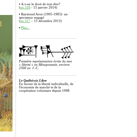
▪
A-t-on le droit de tout dire?
(
no 318
- 15 janvier 2014)
▪
Raymond Aron (1905-1983): un
spectateur engagé
(
no 317
– 1
5 décembre
2013)
▪
Plus...
Première représentation écrite du mot
« liberté » en Mésopotamie, environ
2300 av. J.-C.
Le Québécois Libre
En faveur de la liberté individuelle, de
l'économie de marché et de la
coopération volontaire depuis 1998.