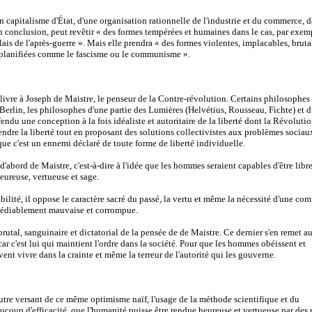
n capitalisme d'État, d'une organisation rationnelle de l'industrie et du commerce, 
n en conclusion, peut revêtir « des formes tempérées et humaines dans le cas, par exem
lais de l'après-guerre ». Mais elle prendra « des formes violentes, implacables, bruta
t planifiées comme le fascisme ou le communisme ».
 livre à Joseph de Maistre, le penseur de la Contre-révolution. Certains philosophes
n Berlin, les philosophes d'une partie des Lumières (Helvétius, Rousseau, Fichte) et 
endu une conception à la fois idéaliste et autoritaire de la liberté dont la Révoluti
éfendre la liberté tout en proposant des solutions collectivistes aux problèmes sociau
sque c'est un ennemi déclaré de toute forme de liberté individuelle.
'abord de Maistre, c'est-à-dire à l'idée que les hommes seraient capables d'être libre
ureuse, vertueuse et sage.
bilité, il oppose le caractère sacré du passé, la vertu et même la nécessité d'une com
émédiablement mauvaise et corrompue.
rutal, sanguinaire et dictatorial de la pensée de de Maistre. Ce dernier s'en remet a
ar c'est lui qui maintient l'ordre dans la société. Pour que les hommes obéissent et
ivent vivre dans la crainte et même la terreur de l'autorité qui les gouverne.
autre versant de ce même optimisme naïf, l'usage de la méthode scientifique et du
eaucoup d'efficacité, que l'humanité puisse être rendue heureuse et vertueuse par de