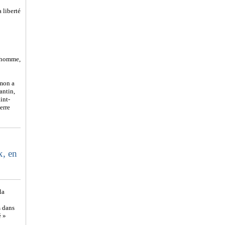
 liberté
l'homme,
imon a
antin,
int-
erre
x, en
la
s dans
é »