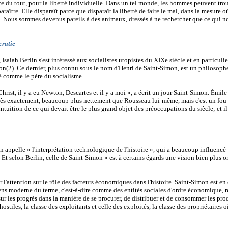
ace du tout, pour la liberté individuelle. Dans un tel monde, les hommes peuvent tro
araître. Elle disparaît parce que disparaît la liberté de faire le mal, dans la mesure o
n. Nous sommes devenus pareils à des animaux, dressés à ne rechercher que ce qui n
cratie
saiah Berlin s'est intéressé aux socialistes utopistes du XIXe siècle et en particulie
(2). Ce dernier, plus connu sous le nom d'Henri de Saint-Simon, est un philosoph
ré comme le père du socialisme.
e Christ, il y a eu Newton, Descartes et il y a moi », a écrit un jour Saint-Simon. Émil
u, très exactement, beaucoup plus nettement que Rousseau lui-même, mais c'est un fou 
ntuition de ce qui devait être le plus grand objet des préoccupations du siècle; et il
n appelle « l'interprétation technologique de l'histoire », qui a beaucoup influencé
 Et selon Berlin, celle de Saint-Simon « est à certains égards une vision bien plus o
r l'attention sur le rôle des facteurs économiques dans l'histoire. Saint-Simon est en 
 sens moderne du terme, c'est-à-dire comme des entités sociales d'ordre économique, 
sur les progrès dans la manière de se procurer, de distribuer et de consommer les prod
ostiles, la classe des exploitants et celle des exploités, la classe des propriétaires oi