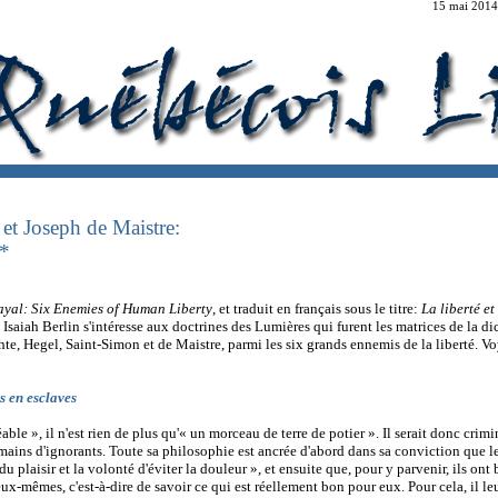
15 mai 2014
et Joseph de Maistre:
é*
ayal: Six Enemies of Human Liberty
, et traduit en français sous le titre:
La liberté et
s Isaiah Berlin s'intéresse aux doctrines des Lumières qui furent les matrices de la di
te, Hegel, Saint-Simon et de Maistre, parmi les six grands ennemis de la liberté. V
s en esclaves
le », il n'est rien de plus qu'« un morceau de terre de potier ». Il serait donc crimi
ains d'ignorants. Toute sa philosophie est ancrée d'abord dans sa conviction que l
u plaisir et la volonté d'éviter la douleur », et ensuite que, pour y parvenir, ils ont
-mêmes, c'est-à-dire de savoir ce qui est réellement bon pour eux. Pour cela, il leu