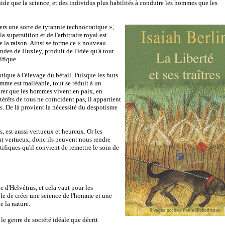
ide que la science, et des individus plus habilités à conduire les hommes que les
rs une sorte de tyrannie technocratique »,
a superstition et de l'arbitraire royal est
e la raison. Ainsi se forme ce « nouveau
des de Huxley, produit de l'idée qu'à tout
ifique.
ique à l'élevage du bétail. Puisque les buts
mme est malléable, tout se réduit à un
er que les hommes vivent en paix, en
érêts de tous ne coïncident pas, il appartient
s. De là provient la nécessité du despotisme
, est aussi vertueux et heureux. Or les
ont vertueux, donc ils peuvent nous rendre
tifiques qu'il convient de remettre le soin de
e d'Helvétius, et cela vaut pour les
ble de créer une science de l'homme et une
 la nature.
 le genre de société idéale que décrit