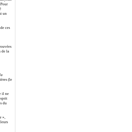
. Pour
é
st un
 de ces
prouvées
s de la
la
ères (le
 il ne
sprit
es du
e »,
aleurs