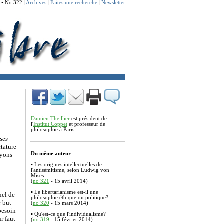
 • No 322
|
Archives
|
Faites une recherche
|
Newsletter
Damien Theillier
est président de
l'
Institut Coppet
et professeur de
philosophie à Paris.
 ses
ctature
oyons
Du même auteur
▪
Les origines intellectuelles de
l'antisémitisme, selon Ludwig von
Mises
(
no 321
- 15 avril 2014)
▪
Le libertarianisme est-il une
nel de
philosophie éthique ou politique?
e but
(
no 320
- 15 mars 2014)
 besoin
▪
Qu'est-ce que l'individualisme?
r faut
(
no 319
- 15 février 2014)