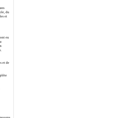
dans
ple, du
les et
 ont eu
du
on
x.
s et de
plète
u
s moyens