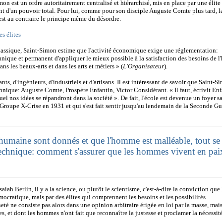
on est un ordre autoritairement centralisé et hiérarchisé, mis en place par une élite
nt d'un pouvoir total. Pour lui, comme pour son disciple Auguste Comte plus tard, la
 est au contraire le principe même du désordre.
s élites
classique, Saint-Simon estime que l'activité économique exige une réglementation:
 unique et permanent d'appliquer le mieux possible à la satisfaction des besoins de 
ns les beaux-arts et dans les arts et métiers » (
L'Organisateur
).
ts, d'ingénieurs, d'industriels et d'artisans. Il est intéressant de savoir que Saint-S
chnique: Auguste Comte, Prospère Enfantin, Victor Considérant. « Il faut, écrivit Enf
el nos idées se répandront dans la société ». De fait, l'école est devenue un foyer sa
 Groupe X-Crise en 1931 et qui s'est fait sentir jusqu'au lendemain de la Seconde Gu
e humaine sont donnés et que l'homme est malléable, tout se
echnique: comment s'assurer que les hommes vivent en pai
iah Berlin, il y a la science, ou plutôt le scientisme, c'est-à-dire la conviction que 
ocratique, mais par des élites qui comprennent les besoins et les possibilités
té ne consiste pas alors dans une opinion arbitraire érigée en loi par la masse, mai
, et dont les hommes n'ont fait que reconnaître la justesse et proclamer la nécessit