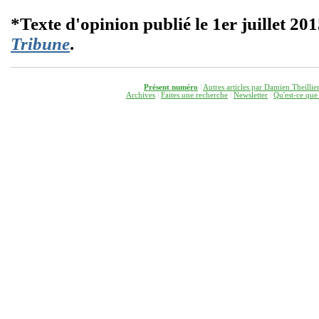
*Texte d'opinion publié le 1er juillet 20
Tribune
.
Présent numéro
|
Autres articles par Damien Theillie
Archives
|
Faites une recherche
|
Newsletter
|
Q
u'est-ce que