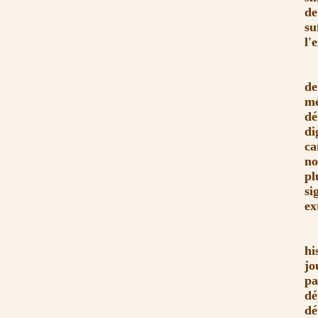
de
su
l'
de
mé
dé
di
ca
no
pl
si
ex
Qu
hi
jo
pa
dé
dé