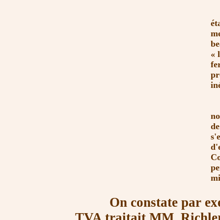
2)
ét
me
be
« 
fe
pr
in
M
no
de
s'
d'
Co
pe
mi
On constate par exemp
TVA traitait MM. Richle