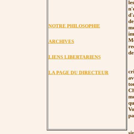
le
n'
d'
de
NOTRE PHILOSOPHIE
mo
im
Mo
ARCHIVES
re
de
LIENS LIBERTARIENS
Le
cr
LA PAGE DU DIRECTEUR
av
to
Ch
mo
qu
Vo
pa
1)
si