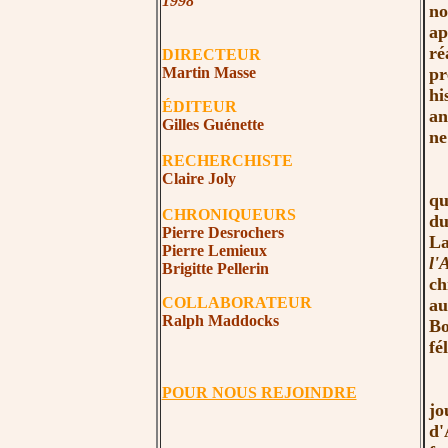
1998
no
ap
ré
DIRECTEUR
Martin Masse
pr
hi
ÉDITEUR
an
Gilles Guénette
ne
RECHERCHISTE
À 
Claire Joly
qu
CHRONIQUEURS
du
Pierre Desrochers
La
Pierre Lemieux
l'
Brigitte Pellerin
ch
COLLABORATEUR
a
Ralph Maddocks
Bo
fé
L
POUR NOUS REJOINDRE
jo
d'