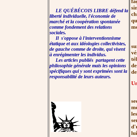
fa
si
LE QUÉBÉCOIS LIBRE défend la
ch
liberté individuelle, l'économie de
qu
marché et la coopération spontanée
m
comme fondement des relations
sociales.
Il s'oppose à l'interventionnisme
Qu
étatique et aux idéologies collectivistes,
su
de gauche comme de droite, qui visent
vé
à enrégimenter les individus.
té
Les articles publiés partagent cette
de
philosophie générale mais les opinions
spécifiques qui y sont exprimées sont la
de
responsabilité de leurs auteurs.
Un
Il
se
mé
le
se
d'
lu