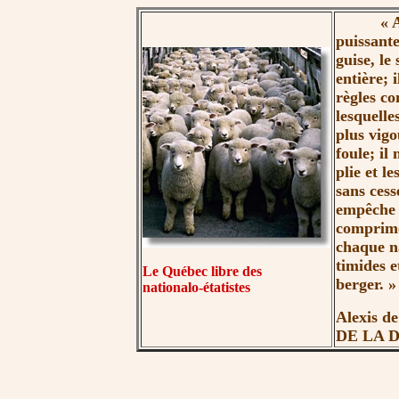
« 
puissante
guise, le
entière; 
règles co
lesquelle
plus vigo
foule; il 
plie et l
sans cesse
empêche d
comprime, 
chaque n
timides e
Le Québec libre des
b
erger. »
nationalo-étatistes
Alexis de
DE LA 