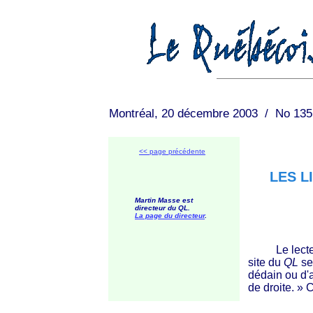
Montréal, 20 décembre 2003 / No 135
<< page précédente
LES L
Martin Masse est
directeur du QL.
La page
du directeur
.
Le lecteur n
site du
QL
se
dédain ou d'
de
droite. »
Ce