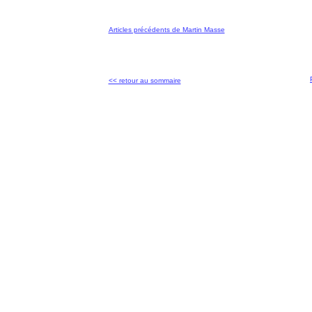
Articles précédents de Martin Masse
<< retour au sommaire