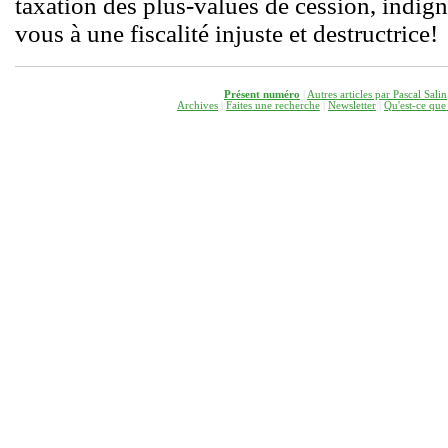
taxation des plus-values de cession, indign
vous à une fiscalité injuste et destructrice!
Présent numéro
|
Autres articles par Pascal Salin
Archives
|
Faites une recherche
|
Newsletter
|
Q
u'est-ce que