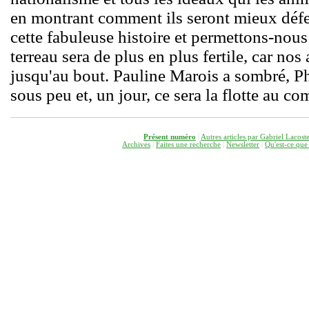
en montrant comment ils seront mieux défe
cette fabuleuse histoire et permettons-nou
terreau sera de plus en plus fertile, car nos 
jusqu'au bout. Pauline Marois a sombré, Ph
sous peu et, un jour, ce sera la flotte au co
Présent numéro
|
Autres articles par Gabriel Lacost
Archives
|
Faites une recherche
|
Newsletter
|
Q
u'est-ce que