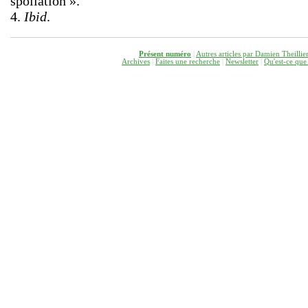
spoliation ».
4.
Ibid
.
Présent numéro
|
Autres articles par Damien Theillie
Archives
|
Faites une recherche
|
Newsletter
|
Q
u'est-ce que