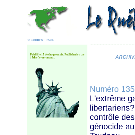
<<
CURRENT ISSUE
Publié le 15 de chaque mois. Published on the
ARCHIV
15th of every month.
Numéro 135
L'extrême ga
libertariens?
contrôle des
génocide au