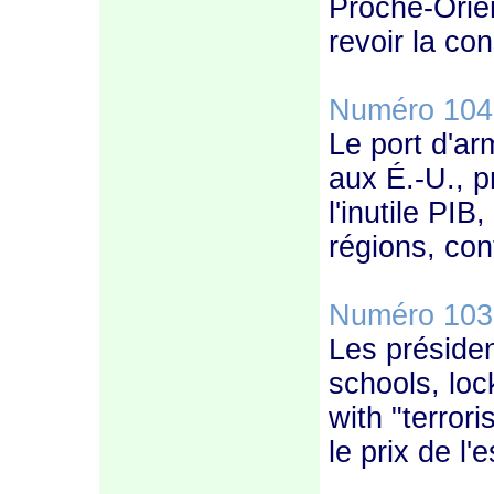
Proche-Orien
revoir la co
Numéro 104
Le port d'ar
aux É.-U., p
l'inutile PIB,
régions, conf
Numéro 103
Les président
schools, lo
with "terrori
le prix de l'