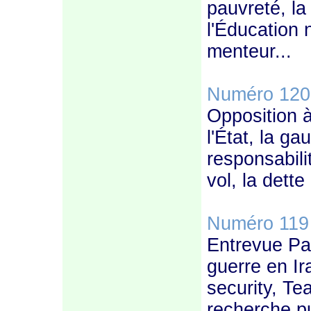
pauvreté, l
l'Éducation n
menteur...
Numéro 120
Opposition à
l'État, la g
responsabili
vol, la dett
Numéro 119
Entrevue Pas
guerre en Ira
security, Te
recherche pu