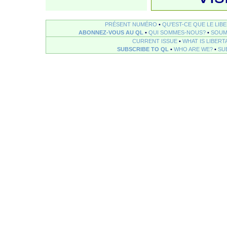
PRÉSENT NUMÉRO
•
QU'EST-CE QUE LE LIB
ABONNEZ-VOUS AU QL
•
QUI SOMMES-NOUS?
•
SOUM
CURRENT ISSUE
•
WHAT IS LIBERT
SUBSCRIBE TO QL
•
WHO ARE WE?
•
SU