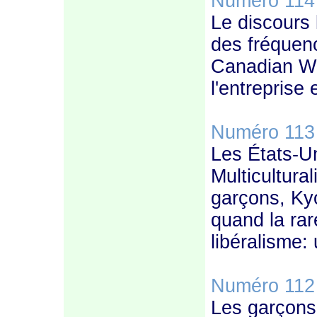
Numéro 114
Le discours l
des fréquenc
Canadian Whe
l'entreprise
Numéro 113
Les États-Un
Multicultur
garçons, Kyo
quand la rar
libéralisme: 
Numéro 112
Les garçons 