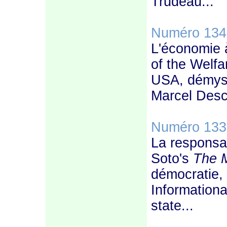
Trudeau...
Numéro 134
L'économie 
of the Welfa
USA, démyst
Marcel Desch
Numéro 133
La responsa
Soto's
The M
démocratie, 
Informationa
state...