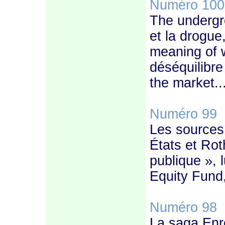
Numéro 100
The undergro
et la drogue
meaning of w
déséquilibre
the market..
Numéro 99
–
Les sources 
États et Rot
publique », 
Equity Fund,
Numéro 98
–
La saga Enro