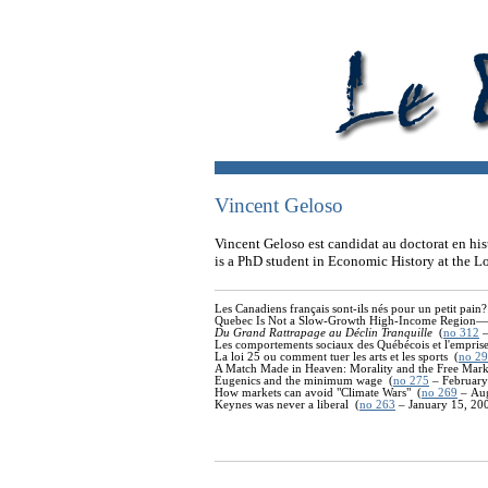
Vincent Geloso
Vincent Geloso est candidat au doctorat en h
is a PhD student in Economic History at the 
Les Canadiens français sont-ils nés pour un petit pain
Quebec Is Not a Slow-Growth High-Income Region―I
Du Grand Rattrapage au Déclin Tranquille
(
no 312
Les comportements sociaux des Québécois et l'emprise
La loi 25 ou comment tuer les arts et les sports (
no 2
A Match Made in Heaven: Morality and the Free Mark
Eugenics and the minimum wage (
no 275
–
February
How markets can avoid "Climate Wars" (
no 269
–
Aug
Keynes was never a liberal (
no 263
–
January 15,
20