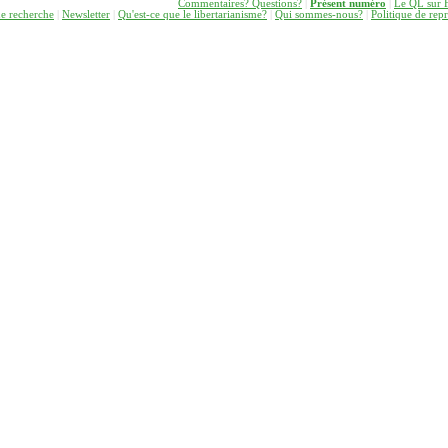
Commentaires? Questions?
|
Présent numéro
|
Le QL sur 
ne recherche
|
Newsletter
|
Q
u'est-ce que le libertarianisme
?
|
Qui sommes-nous?
|
Politique de rep