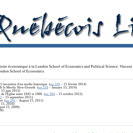
istoire économique à la London School of Economics and Political Science. Vincent
London School of Economics.
? L'invention d'un mythe historique (
no 319
–
15 février
2014)
t Is Merely Slow-Growth (
no 318
–
January 15,
2014)
–
15 juin
2013)
 de l'Église entre 1945 et 1960 (
no 304
–
15 octobre
2012)
92
–
15 septembre
2011)
et (
no 291
–
August 15,
2011)
 15,
2010)
ust 15,
200
9
)
0
9
)