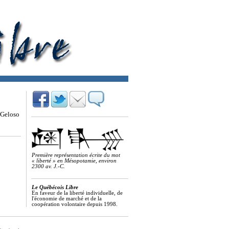
 Geloso
Première représentation écrite du mot
« liberté » en Mésopotamie, environ
2300 av. J.-C.
Le Québécois Libre
En faveur de la liberté individuelle, de
l'économie de marché et de la
coopération volontaire depuis 1998.