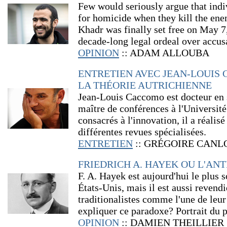
Few would seriously argue that indi
for homicide when they kill the en
Khadr was finally set free on May 7, 
decade-long legal ordeal over accus
OPINION
:: ADAM ALLOUBA
ENTRETIEN AVEC JEAN-LOUIS 
LA THÉORIE AUTRICHIENNE
Jean-Louis Caccomo est docteur en 
maître de conférences à l'Universit
consacrés à l'innovation, il a réalisé
différentes revues spécialisées.
ENTRETIEN
:: GRÉGOIRE CANL
FRIEDRICH A. HAYEK OU L'AN
F. A. Hayek est aujourd'hui le plus 
États-Unis, mais il est aussi revend
traditionalistes comme l'une de le
expliquer ce paradoxe? Portrait du 
OPINION
:: DAMIEN THEILLIER