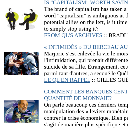
IS "CAPITALISM" WORTH SAVI
The brand of capitalism has taken a 
word "capitalism" is ambiguous at t
potential allies on the left, is it t
to simply stop using it?
FROM QL'S ARCHIVES
::
BRADL
« INTIMIDÉS » DU BERCEAU A
Marjorie s'est enlevée la vie le moi
l'intimidation, qui prenait différent
suicide de sa fille. Étrangement, cet
parmi tant d'autres, a secoué le Qué
LE QL EN RAPPEL
:: GILLES GU
COMMENT LES BANQUES CENT
QUANTITÉ DE MONNAIE?
On parle beaucoup ces derniers temp
manipulation des « leviers monétair
contrer la crise économique. Bien pe
s'agit de manière plus spécifique et 