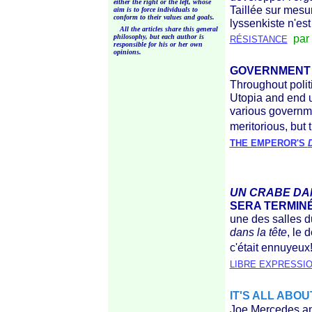
either the right or the left, whose
Taillée sur mesu
aim is to force individuals to
conform to their values and goals.
lyssenkiste n'est
All the articles share this general
par 
philosophy, but each author is
RÉSISTANCE
responsible for his or her own
opinions.
GOVERNMENT P
Throughout polit
Utopia and end u
various governmen
meritorious, but
THE EMPEROR'S
UN CRABE DA
SERA TERMIN
une des salles d
dans la tête
, le 
c'était ennuyeux
LIBRE EXPRESSI
IT'S ALL ABO
Joe Mercedes an