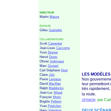
DIRECTEUR
Martin
Masse
ÉDITEUR
Gilles
Guénette
COLLABORATEURS
Scott
Carpenter
Jean-Louis
Caccomo
Yvon
Dionne
Hervé
Duray
Olivier
Golinvaux
Marc
Grunert
Carl-Stéphane
Huot
LES MODÈLES 
Claire
Joly
Nos gouvernemen
Pierre
Lemieux
leur permettront
David
MacRae
Ralph
Maddocks
très rapidement,
Jean-Luc
Migué
la route.
François
Morin
par Car
OPINION
Brigitte
Pellerin
Yvan
Petitclerc
DEUX SCÉNARI
Harry
Valentine