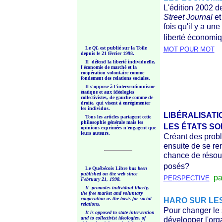
L'édition 2002 de
Street Journal
et
fois qu'il y a un
liberté économiq
Le
QL
est publié sur la Toile
MOT POUR MOT
depuis le 21 février 1998.
Il défend la liberté individuelle,
l'économie de marché et la
coopération volontaire comme
fondement des relations sociales.
Il s'oppose à l'interventionnisme
étatique et aux idéologies
collectivistes, de gauche comme de
droite, qui visent à enrégimenter
les individus.
LIBÉRALISAT
Tous les articles partagent cette
philosophie générale mais les
LES ÉTATS SO
opinions exprimées n'engagent que
leurs auteurs.
Créant des probl
ensuite de se ren
chance de résoud
posés?
Le Québécois Libre
has been
published on the web since
par
PERSPECTIVE
February 21, 1998.
It promotes individual liberty,
the free market and voluntary
cooperation as the basis for social
HARO SUR LE
relations.
Pour changer le 
It is opposed to state intervention
and to collectivist ideologies, of
développer l'orga