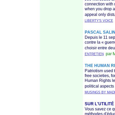
connection with n
when you drop a m
appeal only dist
LIBERTY'S VOICE
PASCAL SALI
Depuis le 11 se
contre la
« guerr
choisir entre deu
par M
ENTRETIEN
THE HUMAN RI
Patriotism used 
free societies, f
Human Rights leg
political aspects
MUSINGS BY MA
SUR L'UTILIT
Vous savez ce qu
méthodes d'éduc