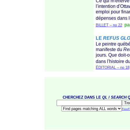
Ce qui m'énerve c
l'intention d'Ott
emploi pour finan
dépenses dans 
par 
BILLET – no 22
LE
REFUS GL
Le peintre québé
manifeste du
Ref
jours. Que doit-o
dans l'histoire 
ÉDITORIAL – no 18
CHERCHEZ DANS LE
QL
/
SEARCH
FreeF