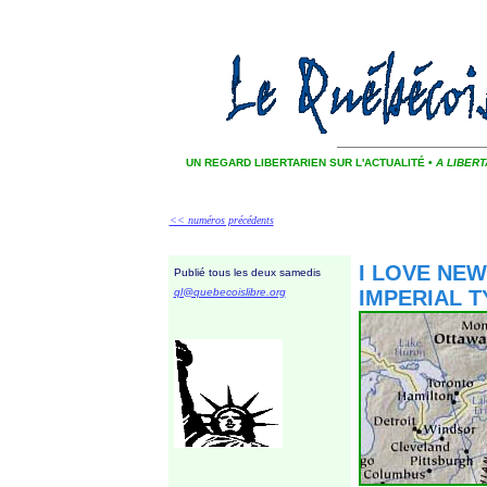
UN REGARD LIBERTARIEN SUR L'ACTUALITÉ •
A LIBER
<< numéros précédents
I LOVE NE
Publié tous les deux samedis
ql@quebecoislibre.org
IMPERIAL 