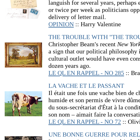
languish for several years, perhaps 
or twice per week as politicians opp
delivery of letter mail.
OPINION
:: Harry Valentine
THE TROUBLE WITH "THE TRO
Christopher Beam's recent
New Yor
a sign that our political philosoph
cultural outlet would have even cons
dozen years ago.
LE QL EN RAPPEL - NO 285
:: Br
LA VACHE ET LE PASSANT
Il était une fois une vache bien de 
humide et son permis de vivre dûmen
du sous-secrétariat d'État à la condi
son nom ‒ aimait faire la conversati
LE QL EN RAPPEL - NO 72
:: Oliv
UNE BONNE GUERRE POUR RE