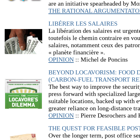
are an initiative spearheaded by Moz
THE RATIONAL ARGUMENTATO
LIBÉRER LES SALAIRES
La libération des salaires est urgen
toutefois le chemin contraire en vo
salaires, notamment ceux des patrons
« planète financière ».
OPINION
:: Michel de Poncins
BEYOND LOCAVORISM: FOOD D
(CARBON-FUEL TRANSPORT RE
T
he best way to improve the securit
press forward with specialized larg
suitable locations, backed up with e
greater reliance on long-distance tr
OPINION
::
Pierre Desrochers and
THE QUEST FOR FEASIBLE POS
Over the longer term, post office se