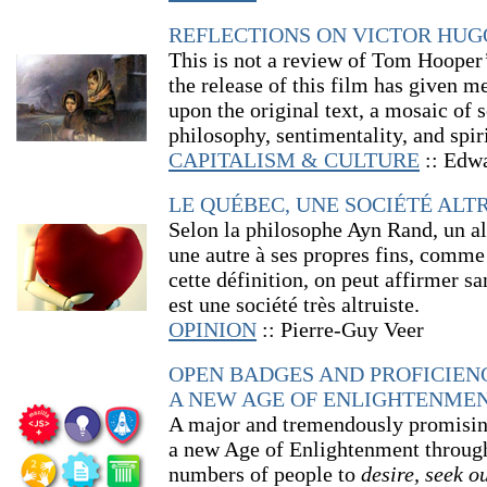
REFLECTIONS ON VICTOR HUG
This is not a review of Tom Hooper’
the release of this film has given me
upon the original text, a mosaic of s
philosophy, sentimentality, and spiri
CAPITALISM & CULTURE
:: Edw
LE QUÉBEC, UNE SOCIÉTÉ ALT
Selon la philosophe Ayn Rand, un alt
une autre à ses propres fins, comme 
cette définition, on peut affirmer s
est une société très altruiste.
OPINION
:: Pierre-Guy Veer
OPEN BADGES AND PROFICIENC
A NEW AGE OF ENLIGHTENME
A major and tremendously promisin
a new Age of Enlightenment through
numbers of people to
desire, seek o