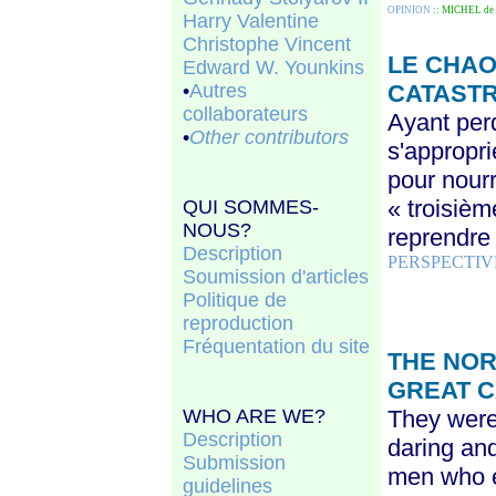
OPINION
:: MICHEL d
Harry Valentine
Christophe Vincent
LE CHAO
Edward W. Younkins
•
Autres
CATAST
collaborateurs
Ayant per
•
Other contributors
s'appropri
pour nourr
« troisièm
QUI SOMMES-
NOUS?
reprendre 
Description
PERSPECTIV
Soumission d'articles
Politique de
reproduction
Fréquentation du site
THE NOR
GREAT 
WHO ARE WE?
They were
Description
daring and
Submission
men who e
guidelines