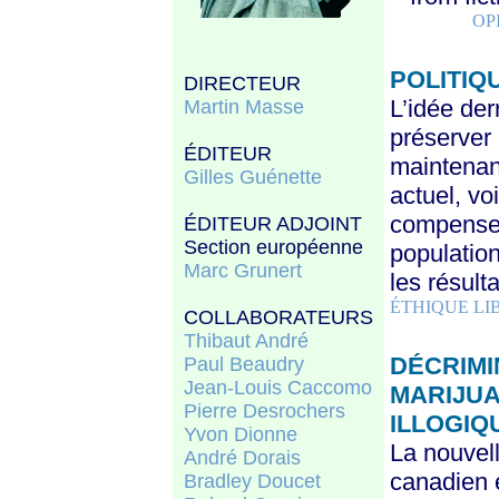
OP
POLITIQ
DIRECTEUR
L’idée de
Martin Masse
préserver
ÉDITEUR
maintenant
Gilles Guénette
actuel, v
compenser 
ÉDITEUR ADJOINT
Section européenne
population
Marc Grunert
les résult
ÉTHIQUE LI
COLLABORATEURS
Thibaut André
DÉCRIMI
Paul Beaudry
Jean-Louis Caccomo
MARIJUA
Pierre Desrochers
ILLOGIQ
Yvon Dionne
La nouvel
André Dorais
canadien e
Bradley Doucet