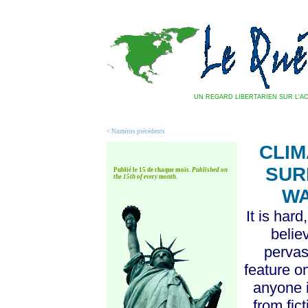
UN REGARD LIBERTARIEN SUR L'AC
<
N
uméros précédents
CLIM
SUR
Publié le 15 de chaque mois.
Published on
the 15th of every month
.
WA
It is har
belie
pervas
feature o
anyone i
from fic