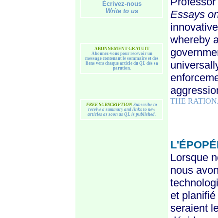
Professor
Écrivez-nous
Write to us
Essays on
innovativ
whereby a
ABONNEMENT
GRATUIT
governmen
Abonnez-vous pour recevoir un
message contenant le sommaire et des
universall
liens vers chaque article du
QL
dès sa
parution.
enforceme
aggressio
THE RATIO
FREE SUBSCRIPTION
Subscribe to
receive a summary and links to new
articles as soon as QL is published.
L'ÉPOPÉ
Lorsque n
nous avons
technologi
et planif
seraient le