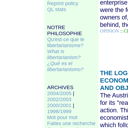
enterpris
Reprint policy
were the f
QL stats
owners of,
behind, t
NOTRE
OPINION
:: 
PHILOSOPHIE
Q
u'est-ce que le
libertarianisme
?
W
hat is
libertarianism
?
¿Q
ué
es
el
libertarianismo
?
THE LOG
ECONOM
AND OBJE
ARCHIVES
200
4/2005
|
The Austr
2002/2003
for its "r
2000/2001
|
action. Th
1998/1999
economists
M
ot pour mot
Faites une recherche
which foll