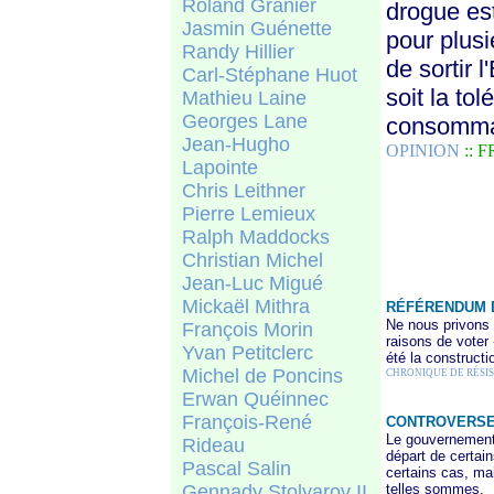
Roland Granier
drogue est
Jasmin Guénette
pour plusi
Randy Hillie
r
de sortir l
Carl-Stéphane Huot
soit la to
Mathieu Laine
Georges Lane
consommat
Jean-Hugho
OPINION
:: 
Lapointe
Chris Leithner
Pierre Lemieux
Ralph Maddocks
Christian Michel
Jean-Luc Migué
Mickaël Mithra
RÉFÉRENDUM D
Ne nous privons 
François Morin
raisons de voter 
Yvan Petitclerc
été la constructi
Michel de Poncins
CHRONIQUE DE RÉSI
Erwan Quéinnec
François-René
CONTROVERSE 
Le gouvernement 
Rideau
départ de certain
Pascal Salin
certains cas, mai
Gennady Stolyarov II
telles sommes.