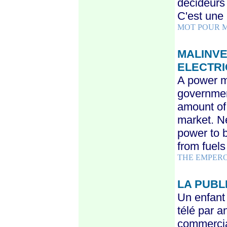
décideurs 
C'est une 
MOT POUR 
MALINVE
ELECTRI
A power m
governmen
amount of
market. Ne
power to b
from fuels
THE EMPER
LA PUBL
Un enfant 
télé par a
commerciau