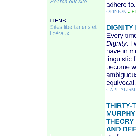
Search our site
adhere to.
OPINION
:: 
LIENS
DIGNITY
S
ites libertariens et
libéraux
Every time
Dignity
, I
have in m
linguistic
become wi
ambiguous,
equivocal.
CAPITALIS
THIRTY-
MURPHY
THEORY 
AND DE