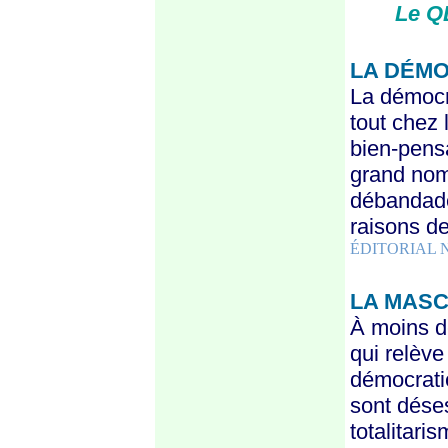
Le
Q
LA DÉMO
La démocr
tout chez
bien-pens
grand nom
débandade
raisons de
ÉDITORIAL N
LA MASC
À moins de
qui relève 
démocratie
sont dése
totalitaris