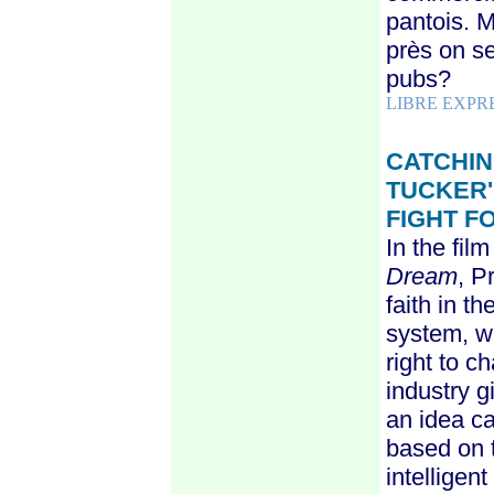
pantois. M
près on s
pubs?
LIBRE EXPR
CATCHIN
TUCKER'
FIGHT F
In the fil
Dream
, P
faith in t
system, w
right to c
industry 
an idea c
based on 
intelligen